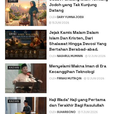
OPINI
Jodoh yang Tak Kunjung
Datang
OLEH
DARY YUMNA JOESI
15 JUNI 2026
Jejak Kamis Malam Dalam
OPINI
Islam Dan Kristen, Dari
Shalawat Hingga Devosi Yang
Bertahan Berabad-abad.
OLEH
NASHRUL MUMININ
12 JUNI 2026
Menyelami Makna Iman di Era
KAJIAN
Kecanggihan Teknologi
OLEH
FIRNAS MUTTAQIN
12 JUNI 2026
Haji Wada’ Haji yang Pertama
KAJIAN
dan Terakhir Bagi Rasulullah
OLEH
SUHARSONO
11 JUNI 2026