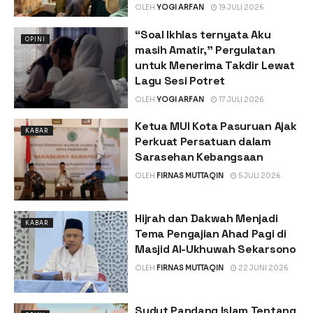
OLEH
YOGI ARFAN
19 JULI 2026
“Soal Ikhlas ternyata Aku
OPINI
masih Amatir,” Pergulatan
untuk Menerima Takdir Lewat
Lagu Sesi Potret
OLEH
YOGI ARFAN
17 JULI 2026
Ketua MUI Kota Pasuruan Ajak
KABAR
Perkuat Persatuan dalam
Sarasehan Kebangsaan
OLEH
FIRNAS MUTTAQIN
5 JULI 2026
Hijrah dan Dakwah Menjadi
KABAR
Tema Pengajian Ahad Pagi di
Masjid Al-Ukhuwah Sekarsono
OLEH
FIRNAS MUTTAQIN
22 JUNI 2026
Sudut Pandang Islam Tentang