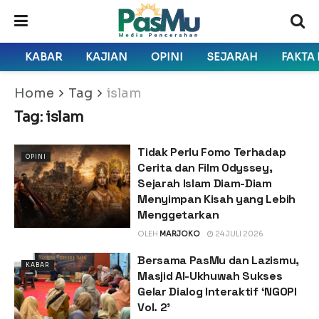
KABAR
KAJIAN
OPINI
SEJARAH
FAKTA
Home
Tag
islam
Tag:
islam
Tidak Perlu Fomo Terhadap
OPINI
Cerita dan Film Odyssey,
Sejarah Islam Diam-Diam
Menyimpan Kisah yang Lebih
Menggetarkan
OLEH
MARJOKO
24 JULI 2026
Bersama PasMu dan Lazismu,
KABAR
Masjid Al-Ukhuwah Sukses
Gelar Dialog Interaktif ‘NGOPI
Vol. 2’