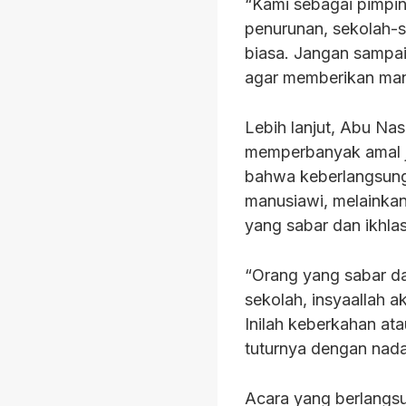
“Kami sebagai pimpi
penurunan, sekolah-s
biasa. Jangan sampai 
agar memberikan manf
Lebih lanjut, Abu Na
memperbanyak amal ja
bahwa keberlangsung
manusiawi, melainkan adanya pe
yang sabar dan ikhlas
“Orang yang sabar d
sekolah, insyaallah a
Inilah keberkahan ata
tuturnya dengan nada
Acara yang berlangsu