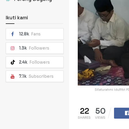
Ikuti kami
12.8k
Fans
1.3k
Followers
2.4k
Followers
7.1k
Subscribers
Silaturahmi Idulfit
22
50
SHARES
VIEWS