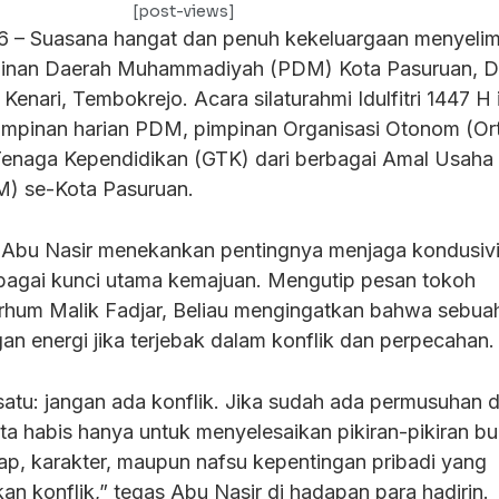
[post-views]
26 – Suasana hangat dan penuh kekeluargaan menyelim
pinan Daerah Muhammadiyah (PDM) Kota Pasuruan, D
 Kenari, Tembokrejo. Acara silaturahmi Idulfitri 1447 H 
n pimpinan harian PDM, pimpinan Organisasi Otonom (Or
Tenaga Kependidikan (GTK) dari berbagai Amal Usaha
 se-Kota Pasuruan.
Abu Nasir menekankan pentingnya menjaga kondusivi
sebagai kunci utama kemajuan. Mengutip pesan tokoh
um Malik Fadjar, Beliau mengingatkan bahwa sebua
ngan energi jika terjebak dalam konflik dan perpecahan.
satu: jangan ada konflik. Jika sudah ada permusuhan 
ta habis hanya untuk menyelesaikan pikiran-pikiran bu
ikap, karakter, maupun nafsu kepentingan pribadi yang
n konflik,” tegas Abu Nasir di hadapan para hadirin.