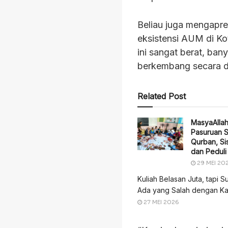
Beliau juga mengapre
eksistensi AUM di Ko
ini sangat berat, b
berkembang secara d
Related Post
MasyaAlla
Pasuruan 
Qurban, Sis
dan Pedul
29 MEI 20
Kuliah Belasan Juta, tapi S
Ada yang Salah dengan Ka
27 MEI 2026