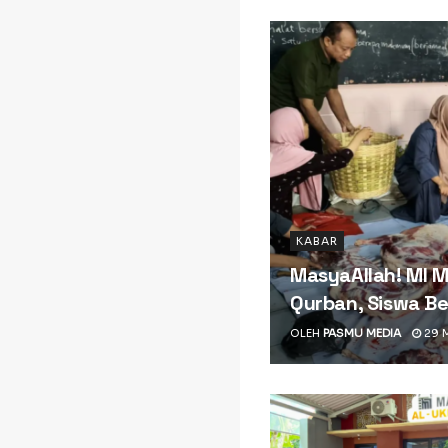
KABAR
MasyaAllah! MI 
Qurban, Siswa Be
OLEH
PASMU MEDIA
29 M