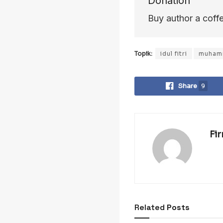
Donation
Buy author a coff
Topik:
idul fitri
muham
Share
9
Fi
Related
Posts