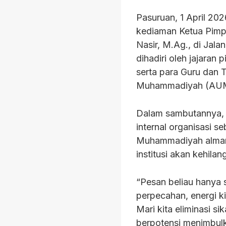
Pasuruan, 1 April 20
kediaman Ketua Pim
Nasir, M.Ag., di Jalan
dihadiri oleh jajara
serta para Guru dan 
Muhammadiyah (AUM)
Dalam sambutannya, 
internal organisasi 
Muhammadiyah almarh
institusi akan kehila
“Pesan beliau hanya 
perpecahan, energi ki
Mari kita eliminasi s
berpotensi menimbulka