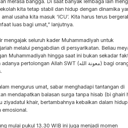
nan merasa bangga. Di saat banyak lembaga lain meng
ekolah kita tetap stabil dan hidup dengan dinamika ya
amal usaha kita masuk ‘ICU’. Kita harus terus berger
aat luas bagi umat,” lanjutnya.
sir mengajak seluruh kader Muhammadiyah untuk
riah melalui pengabdian di persyarikatan. Beliau mey
an Muhammadiyah hingga saat ini bukan sekadar fak
rtolongan Allah SWT (معونة الله) bagi orang-orang
.
alam mengurus umat, sabar menghadapi tantangan di
kan mendapatkan balasan surga tanpa hisab (bi ghairi 
u ziyadatul khair, bertambahnya kebaikan dalam hidup 
 emosional.
ng mulai pukul 13.30 WIB ini juga menjadi momen