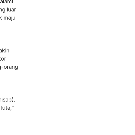
alami
ng luar
ak maju
akini
tor
hisab).
kita,”