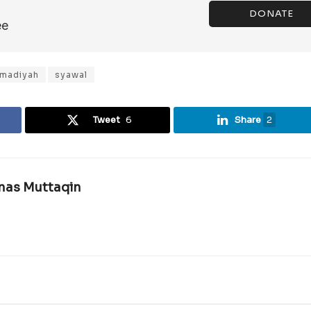
DONATE
ee
madiyah
syawal
Tweet
6
Share
2
rnas Muttaqin