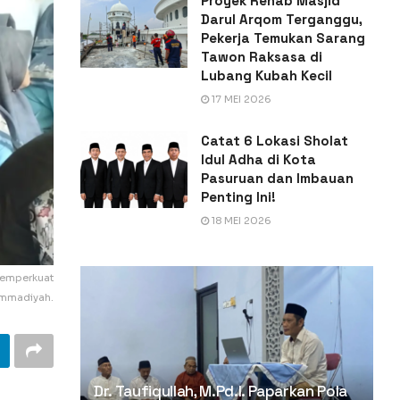
Proyek Rehab Masjid
Darul Arqom Terganggu,
Pekerja Temukan Sarang
Tawon Raksasa di
Lubang Kubah Kecil
17 MEI 2026
Catat 6 Lokasi Sholat
Idul Adha di Kota
Pasuruan dan Imbauan
Penting Ini!
18 MEI 2026
memperkuat
mmadiyah.
Dr. Taufiqullah, M.Pd.I. Paparkan Pola