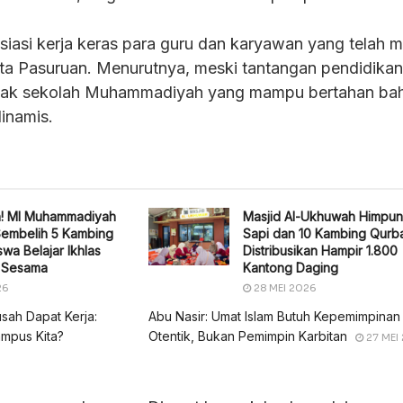
siasi kerja keras para guru dan karyawan yang telah 
ta Pasuruan. Menurutnya, meski tantangan pendidikan
anyak sekolah Muhammadiyah yang mampu bertahan ba
inamis.
h! MI Muhammadiyah
Masjid Al-Ukhuwah Himpun
Sembelih 5 Kambing
Sapi dan 10 Kambing Qurb
wa Belajar Ikhlas
Distribusikan Hampir 1.800
i Sesama
Kantong Daging
26
28 MEI 2026
usah Dapat Kerja:
Abu Nasir: Umat Islam Butuh Kepemimpinan
mpus Kita?
Otentik, Bukan Pemimpin Karbitan
27 MEI