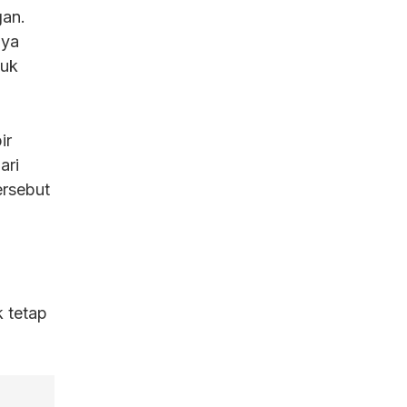
gan.
nya
tuk
ir
ari
ersebut
 tetap