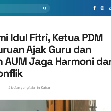
mi Idul Fitri, Ketua PDM
uruan Ajak Guru dan
 AUM Jaga Harmoni da
onflik
2 bulan yang lalu
in
Kabar