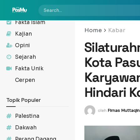
Kabar
Fakta Islam
Home
Kabar
Kajian
Silaturah
Opini
Sejarah
Kota Pas
Fakta Unik
Karyawan
Cerpen
Hindari K
Topik Populer
oleh
Firnas Muttaqin
Palestina
Dakwah
Perang Dagang