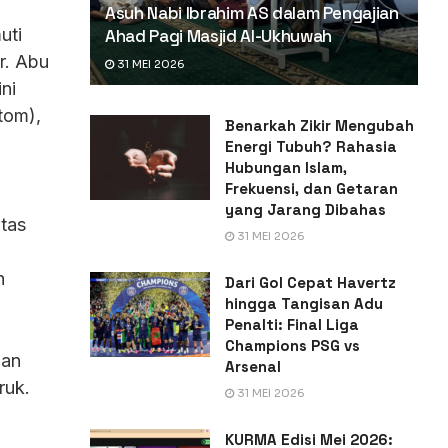
Asuh Nabi Ibrahim AS dalam Pengajian
uti
Ahad Pagi Masjid Al-Ukhuwah
r. Abu
31 MEI 2026
ini
tom),
Benarkah Zikir Mengubah
Energi Tubuh? Rahasia
Hubungan Islam,
Frekuensi, dan Getaran
yang Jarang Dibahas
tas
31 MEI 2026
h
Dari Gol Cepat Havertz
hingga Tangisan Adu
Penalti: Final Liga
Champions PSG vs
dan
Arsenal
ruk.
31 MEI 2026
KURMA Edisi Mei 2026: