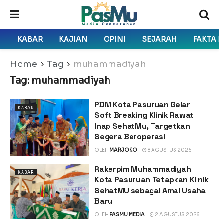
KABAR
KAJIAN
OPINI
SEJARAH
FAKTA
Home
Tag
muhammadiyah
Tag:
muhammadiyah
PDM Kota Pasuruan Gelar
KABAR
Soft Breaking Klinik Rawat
Inap SehatMu, Targetkan
Segera Beroperasi
OLEH
MARJOKO
8 AGUSTUS 2026
Rakerpim Muhammadiyah
KABAR
Kota Pasuruan Tetapkan Klinik
SehatMU sebagai Amal Usaha
Baru
OLEH
PASMU MEDIA
2 AGUSTUS 2026