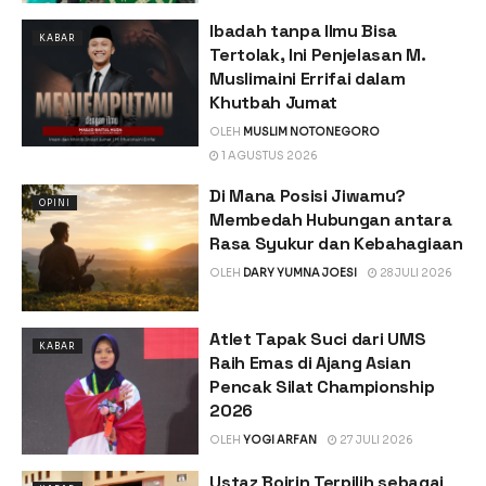
Ibadah tanpa Ilmu Bisa
KABAR
Tertolak, Ini Penjelasan M.
Muslimaini Errifai dalam
Khutbah Jumat
OLEH
MUSLIM NOTONEGORO
1 AGUSTUS 2026
Di Mana Posisi Jiwamu?
OPINI
Membedah Hubungan antara
Rasa Syukur dan Kebahagiaan
OLEH
DARY YUMNA JOESI
28 JULI 2026
Atlet Tapak Suci dari UMS
KABAR
Raih Emas di Ajang Asian
Pencak Silat Championship
2026
OLEH
YOGI ARFAN
27 JULI 2026
Ustaz Boirin Terpilih sebagai