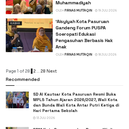
Muhammadiyah
OLEH
FIRNAS MUTTAQIN
19 JULI 2026
‘Aisyiyah Kota Pasuruan
KABAR
Gandeng Forum PUSPA
Soeropati Edukasi
Pengasuhan Berbasis Hak
Anak
OLEH
FIRNAS MUTTAQIN
18 JULI 2026
Page 1 of 28
1
2
…
28
Next
Recommended
SD Al Kautsar Kota Pasuruan Resmi Buka
MPLS Tahun Ajaran 2026/2027, Wali Kota
dan Bunda Wali Kota Antar Putri Ketiga di
Hari Pertama Sekolah
13 JULI 2026