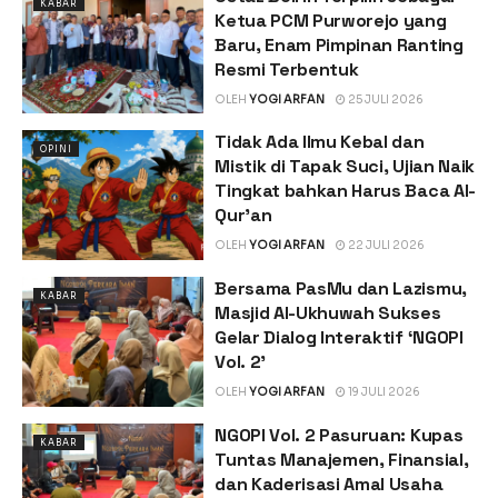
KABAR
Ketua PCM Purworejo yang
Baru, Enam Pimpinan Ranting
Resmi Terbentuk
OLEH
YOGI ARFAN
25 JULI 2026
Tidak Ada Ilmu Kebal dan
OPINI
Mistik di Tapak Suci, Ujian Naik
Tingkat bahkan Harus Baca Al-
Qur’an
OLEH
YOGI ARFAN
22 JULI 2026
Bersama PasMu dan Lazismu,
KABAR
Masjid Al-Ukhuwah Sukses
Gelar Dialog Interaktif ‘NGOPI
Vol. 2’
OLEH
YOGI ARFAN
19 JULI 2026
NGOPI Vol. 2 Pasuruan: Kupas
KABAR
Tuntas Manajemen, Finansial,
dan Kaderisasi Amal Usaha