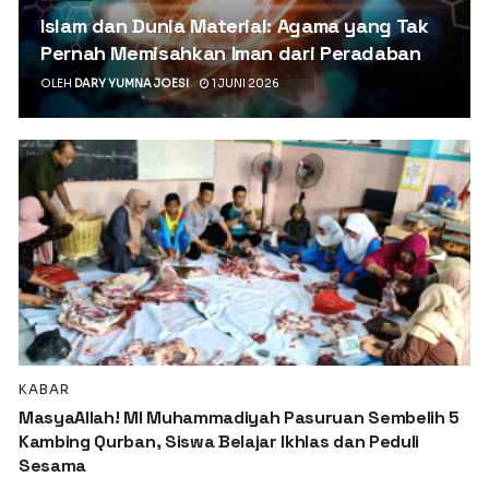
Islam dan Dunia Material: Agama yang Tak
Pernah Memisahkan Iman dari Peradaban
OLEH
DARY YUMNA JOESI
1 JUNI 2026
KABAR
MasyaAllah! MI Muhammadiyah Pasuruan Sembelih 5
Kambing Qurban, Siswa Belajar Ikhlas dan Peduli
Sesama