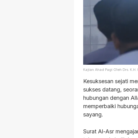
Kajian Ahad Pagi Oleh Drs. K.H
Kesuksesan sejati me
sukses datang, seor
hubungan dengan Allah (حُبْلٌ مِنَ اللهِ) dengan lebih khusyuk
memperbaiki hubungan sesama manusia (نَّاسِ
sayang.
Surat Al-Asr mengaja