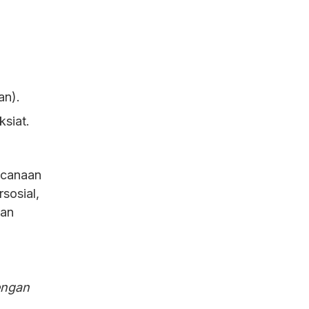
an).
ksiat.
encanaan
rsosial,
engan