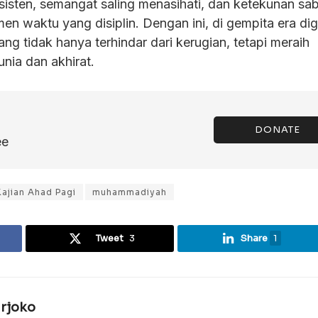
nsisten, semangat saling menasihati, dan ketekunan sab
n waktu yang disiplin. Dengan ini, di gempita era digi
ng tidak hanya terhindar dari kerugian, tetapi meraih
nia dan akhirat.
DONATE
ee
Kajian Ahad Pagi
muhammadiyah
Tweet
3
Share
1
rjoko