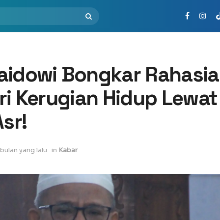
aidowi Bongkar Rahasia
ri Kerugian Hidup Lewat
Asr!
 bulan yang lalu
in
Kabar