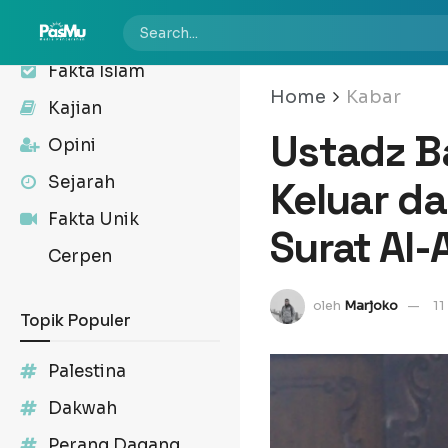
Kabar
Fakta Islam
Home
Kabar
Kajian
Ustadz B
Opini
Sejarah
Keluar da
Fakta Unik
Surat Al-
Cerpen
oleh
Marjoko
11
Topik Populer
Palestina
Dakwah
Perang Dagang