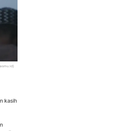
Pasmu.id)
an