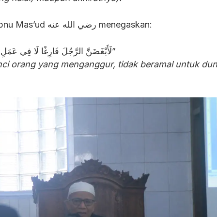
Senada dengannya, Ibnu Mas’ud رضي الله عنه menegaskan:
“لَأَبْغَضَنَّ الرَّجُلَ فَارِغًا لَا فِي عَمَلِ دُنْيَا وَلَا فِي عَمَلِ الْآخِرَةِ”
i orang yang menganggur, tidak beramal untuk dun