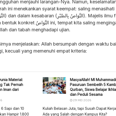
ungguhan menjauhi larangan-Nya. Namun, keselamatan 
Surah ini menekankan syarat keempat: saling menasihati
 ini, tempat kita saling mengingatkan
Allah dan tabah menghadapi ujian.
fsirnya menjelaskan: Allah bersumpah dengan waktu b
, kecuali yang memenuhi empat kriteria:
unia Material:
MasyaAllah! MI Muhammad
g Tak Pernah
Pasuruan Sembelih 5 Kamb
 Iman dari
Qurban, Siswa Belajar Ikhl
dan Peduli Sesama
26
29 MEI 2026
 6 Sapi dan 10
Kuliah Belasan Juta, tapi Susah Dapat Kerja
ikan Hampir 1.800
Ada yang Salah dengan Kampus Kita?