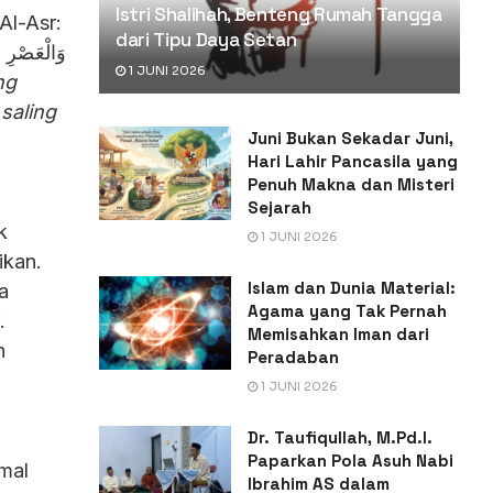
Istri Shalihah, Benteng Rumah Tangga
Al-Asr:
dari Tipu Daya Setan
وَالْعَصْرِ .
1 JUNI 2026
ng
saling
Juni Bukan Sekadar Juni,
Hari Lahir Pancasila yang
Penuh Makna dan Misteri
Sejarah
k
1 JUNI 2026
ikan.
Islam dan Dunia Material:
a
Agama yang Tak Pernah
.
Memisahkan Iman dari
n
Peradaban
1 JUNI 2026
Dr. Taufiqullah, M.Pd.I.
Paparkan Pola Asuh Nabi
amal
Ibrahim AS dalam