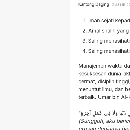
Kantong Daging
28 MEI 2
Iman sejati kepad
Amal shalih yang
Saling menasihat
Saling menasihati
Manajemen waktu dal
kesuksesan dunia-akhi
cermat, disiplin tingg
menuntut ilmu, dan beristirahat. Rasulu
(Sungguh, aku benci
urusan dunianya (ya