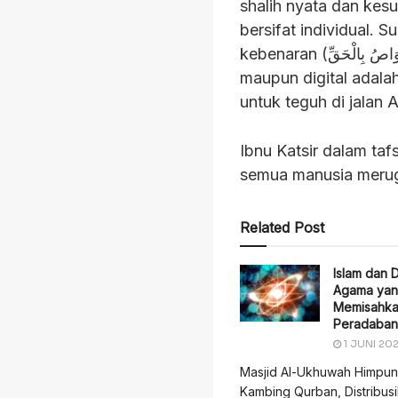
shalih nyata dan kes
bersifat individual. 
kebenaran (التَّوَاصُ بِالْحَقِّ) dan dalam kesabaran (التَّوَاصُ بِالصَّبْرِ). Majelis ilmu fisik
maupun digital adalah bentuk konkret التَّوَاصُ
untuk teguh di jalan 
Ibnu Katsir dalam ta
semua manusia merugi
Related Post
Islam dan D
Agama yan
Memisahkan
Peradaban
1 JUNI 20
Masjid Al-Ukhuwah Himpun
Kambing Qurban, Distribus