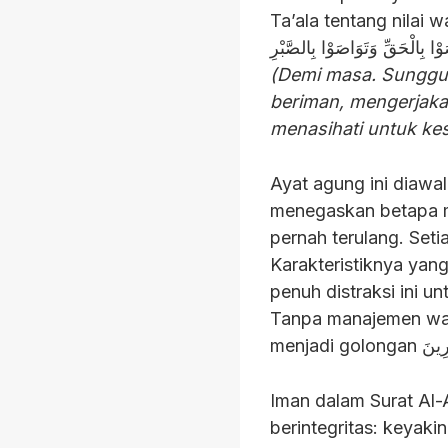
Ta’ala tentang nilai
ا بِالْحَقِّ وَتَوَاصَوْا بِالصَّبْرِ
(Demi masa. Sungguh
beriman, mengerjakan
menasihati untuk ke
Ayat agung ini diawa
menegaskan betapa mah
pernah terulang. Seti
Karakteristiknya yang
penuh distraksi ini u
Tanpa manajemen wakt
Iman dalam Surat Al-
berintegritas: keyak