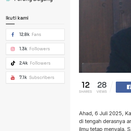
Ikuti kami
12.8k
Fans
1.3k
Followers
2.4k
Followers
7.1k
Subscribers
12
28
SHARES
VIEWS
Ahad, 6 Juli 2025, Ka
di tengah derasnya ar
ilmu tetap menyala. 