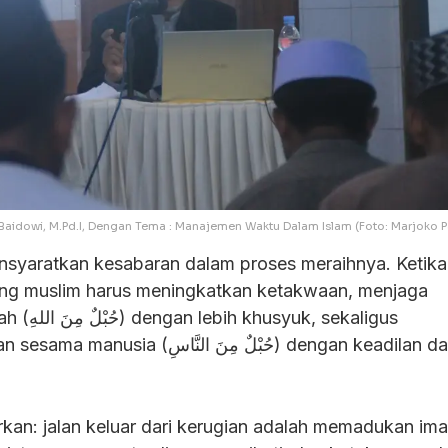
. Baidowi, M.Pd.I, Dengan Tema : Manajemen Waktu Dalam Islam (Foto: Marjoko 
nsyaratkan kesabaran dalam proses meraihnya. Ketika
ang muslim harus meningkatkan ketakwaan, menjaga
, sekaligus
حُبْلٌ مِنَ ال) dengan keadilan dan kasih
rkan: jalan keluar dari kerugian adalah memadukan im