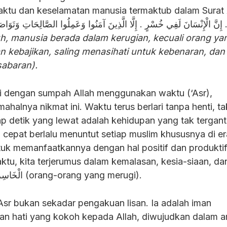
 waktu dan keselamatan manusia termaktub dalam Surat 
 إِنَّ الْإِنْسَانَ لَفِي خُسْرٍ . إِلَّا الَّذِينَ آمَنُوا وَعَمِلُوا الصَّالِحَاتِ وَتَوَاصَوْ
, manusia berada dalam kerugian, kecuali orang ya
 kebajikan, saling menasihati untuk kebenaran, dan 
sabaran).
li dengan sumpah Allah menggunakan waktu (‘Asr),
alnya nikmat ini. Waktu terus berlari tanpa henti, ta
ap detik yang lewat adalah kehidupan yang tak tergant
 cepat berlalu menuntut setiap muslim khususnya di er
ntuk memanfaatkannya dengan hal positif dan produktif
u, kita terjerumus dalam kemalasan, kesia-siaan, da
menjadi golongan الْخَاسِرِينَ (orang-orang yang merugi).
Asr bukan sekadar pengakuan lisan. Ia adalah iman
inan hati yang kokoh kepada Allah, diwujudkan dalam 