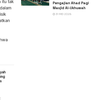
itu tak
Pengajian Ahad Pagi
 dalam
Masjid Al-Ukhuwah
31 MEI 2026
ahwa
iyah
ing
as
: