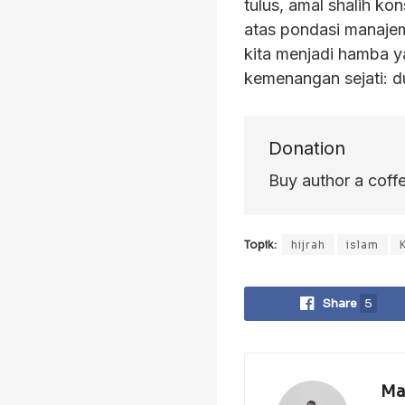
tulus, amal shalih ko
atas pondasi manajeme
kita menjadi hamba ya
kemenangan sejati: du
Donation
Buy author a coff
Topik:
hijrah
islam
Share
5
Ma