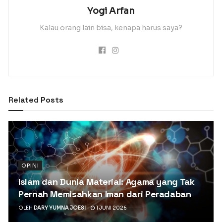
Yogi Arfan
Kalau orang lain bisa, kenapa harus saya?
Related
Posts
OPINI
Islam dan Dunia Material: Agama yang Tak
Pernah Memisahkan Iman dari Peradaban
OLEH
DARY YUMNA JOESI
1 JUNI 2026