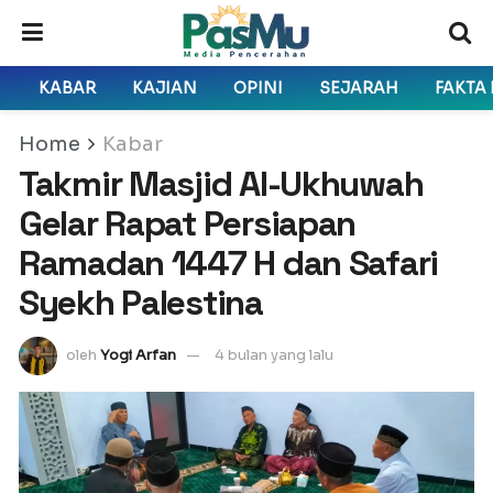
KABAR
KAJIAN
OPINI
SEJARAH
FAKTA
Home
Kabar
Takmir Masjid Al-Ukhuwah
Gelar Rapat Persiapan
Ramadan 1447 H dan Safari
Syekh Palestina
oleh
Yogi Arfan
4 bulan yang lalu