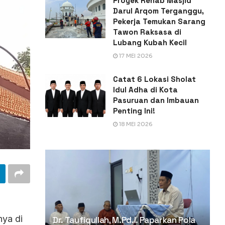
Proyek Rehab Masjid
Darul Arqom Terganggu,
Pekerja Temukan Sarang
Tawon Raksasa di
Lubang Kubah Kecil
17 MEI 2026
Catat 6 Lokasi Sholat
Idul Adha di Kota
Pasuruan dan Imbauan
Penting Ini!
18 MEI 2026
nya di
Dr. Taufiqullah, M.Pd.I. Paparkan Pola