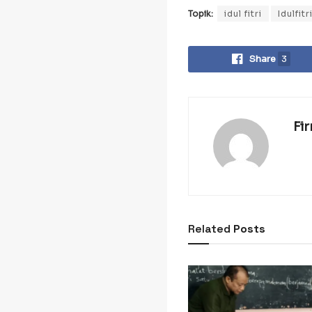
Topik:
idul fitri
Idulfitr
Share
3
Fi
Related
Posts