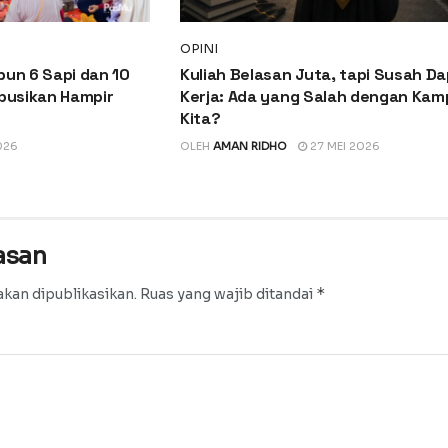
OPINI
pun 6 Sapi dan 10
Kuliah Belasan Juta, tapi Susah D
ibusikan Hampir
Kerja: Ada yang Salah dengan Kam
Kita?
026
OLEH
AMAN RIDHO
27 MEI 2026
asan
*
akan dipublikasikan.
Ruas yang wajib ditandai