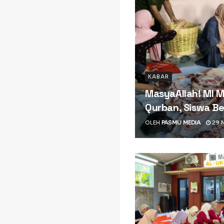
KABAR
MasyaAllah! MI 
Qurban, Siswa Be
OLEH
PASMU MEDIA
29 M