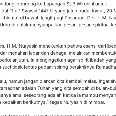
rbondong-bondong ke Lapangan SLB Wironini untuk
Idul Fitri 1 Syawal 1447 H yang jatuh pada Jumat, 20 
khidmat di bawah langit pagi Pasuruan, Drs. H.M. Nur
ai khotib untuk menyampaikan pesan-pesan spiritual k
rs. H.M. Nuryasin menekankan bahwa esensi dari iba
dar menahan lapar dan dahaga, melainkan membentu
erkelanjutan. Ia mengingatkan agar spirit ibadah yan
 suci tidak lantas padam seiring berakhirnya Ramadha
alu, namun jangan biarkan kita kembali malas. Ingatla
Ramadhan adalah Tuhan yang kita sembah di bulan-bu
rimanya amal seseorang adalah ketika ia mampu meny
 kebaikan berikutnya,” tegas Nuryasin di mimbar.