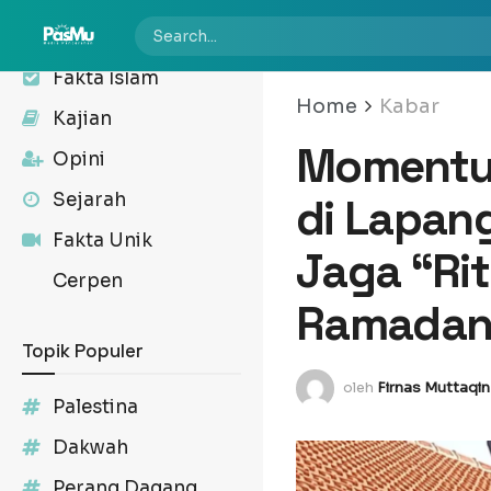
Kabar
Fakta Islam
Home
Kabar
Kajian
Momentum
Opini
Sejarah
di Lapang
Fakta Unik
Jaga “Ri
Cerpen
Ramada
Topik Populer
oleh
Firnas Muttaqin
Palestina
Dakwah
Perang Dagang