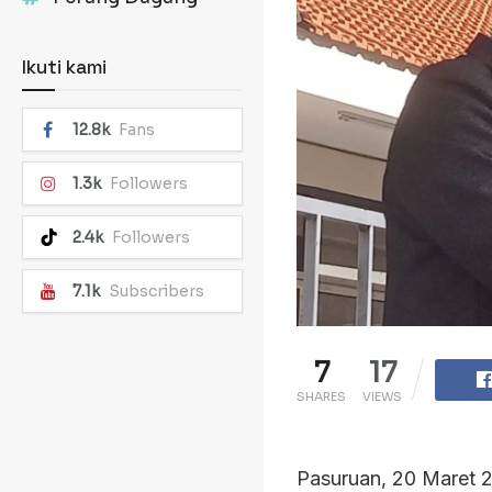
Ikuti kami
12.8k
Fans
1.3k
Followers
2.4k
Followers
7.1k
Subscribers
7
17
SHARES
VIEWS
Pasuruan, 20 Maret 2