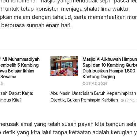
yoroti fenomena “masjid yang mendadak sepi” pasca le
 untuk tetap konsisten menjaga shalat lima waktu
upkan malam dengan tahajud, serta memanfaatkan m
 berpuasa sunnah enam hari.
h! MI Muhammadiyah
Masjid Al-Ukhuwah Himpun
Sembelih 5 Kambing
Sapi dan 10 Kambing Qurb
wa Belajar Ikhlas
Distribusikan Hampir 1.800
i Sesama
Kantong Daging
26
28 MEI 2026
usah Dapat Kerja:
Abu Nasir: Umat Islam Butuh Kepemimpinan
mpus Kita?
Otentik, Bukan Pemimpin Karbitan
27 MEI
merusak amal yang telah susah payah kita bangun sel
 detik yang kita lalui tanpa ketaatan adalah kerugian 