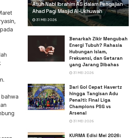
Asuh Nabi Ibrahim AS dalam Pengajian
Ahad Pagi Masjid Al-Ukhuwah
Maret
31 MEI 2026
yasin,
epada
Benarkah Zikir Mengubah
Energi Tubuh? Rahasia
Hubungan Islam,
dah
Frekuensi, dan Getaran
k
yang Jarang Dibahas
g
31 MEI 2026
n.
Dari Gol Cepat Havertz
hingga Tangisan Adu
h bahwa
Penalti: Final Liga
lan
Champions PSG vs
Arsenal
ambung
31 MEI 2026
KURMA Edisi Mei 2026: