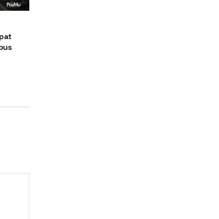
apat
pus