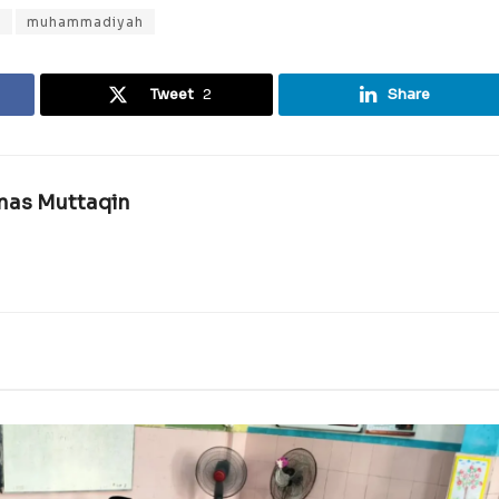
i
muhammadiyah
Tweet
2
Share
rnas Muttaqin