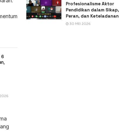
baran.
Profesionalisme Aktor
Pendidikan dalam Sikap,
Peran, dan Keteladanan
omentum
30 MEI 2026
 6
an,
 2026
ama
yang