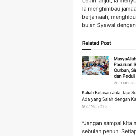
Lebih lanjut, ia men
Ia menghimbau jamaah
berjamaah, menghid
bulan Syawal dengan
Related Post
MasyaAlla
Pasuruan 
Qurban, Sis
dan Pedul
29 MEI 20
Kuliah Belasan Juta, tapi S
Ada yang Salah dengan Ka
27 MEI 2026
“Jangan sampai kita 
sebulan penuh. Setiap