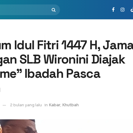
 Idul Fitri 1447 H, Jam
an SLB Wironini Diajak
tme” Ibadah Pasca
n
2 bulan yang lalu
in
Kabar
,
Khutbah