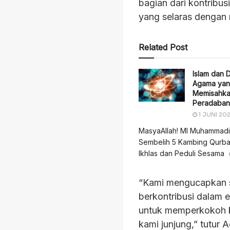
bagian dari kontribu
yang selaras dengan n
Related Post
Islam dan D
Agama yan
Memisahkan
Peradaban
1 JUNI 20
MasyaAllah! MI Muhammadi
Sembelih 5 Kambing Qurban
Ikhlas dan Peduli Sesama
“Kami mengucapkan s
berkontribusi dalam e
untuk memperkokoh ke
kami junjung,” tutur A