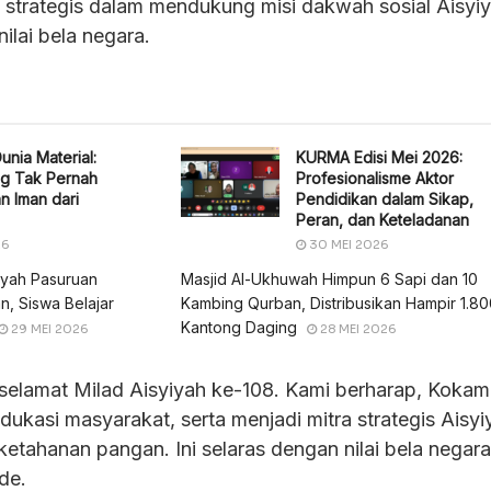
si strategis dalam mendukung misi dakwah sosial Aisyi
ilai bela negara.
unia Material:
KURMA Edisi Mei 2026:
g Tak Pernah
Profesionalisme Aktor
 Iman dari
Pendidikan dalam Sikap,
Peran, dan Keteladanan
26
30 MEI 2026
yah Pasuruan
Masjid Al-Ukhuwah Himpun 6 Sapi dan 10
, Siswa Belajar
Kambing Qurban, Distribusikan Hampir 1.8
Kantong Daging
29 MEI 2026
28 MEI 2026
elamat Milad Aisyiyah ke-108. Kami berharap, Kokam
dukasi masyarakat, serta menjadi mitra strategis Aisyi
tahanan pangan. Ini selaras dengan nilai bela negar
de.