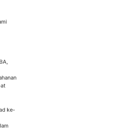
ami
ABA,
tahanan
at
ad ke-
alam