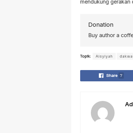
mendukung gerakan 
Donation
Buy author a coff
Topik:
Aisyiyah
dakwa
Share
7
Ad