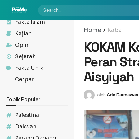
Kabar
Fakta Islam
Home
Kabar
Kajian
KOKAM Ko
Opini
Sejarah
Peran Str
Fakta Unik
Aisyiyah
Cerpen
oleh
Ade Darmawan
Topik Populer
Palestina
Dakwah
Perang Dagang