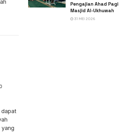
yah
Pengajian Ahad Pagi
Masjid Al-Ukhuwah
31 MEI 2026
00
 dapat
yah
a yang