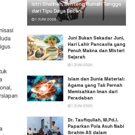
Istri Shalihah, Benteng Rumah Tangga
n
dari Tipu Daya Setan
1 JUNI 2026
nisasi
Juni Bukan Sekadar Juni,
Muda
Hari Lahir Pancasila yang
igus
Penuh Makna dan Misteri
Sejarah
1 JUNI 2026
tuk
Islam dan Dunia Material:
a
Agama yang Tak Pernah
onal,
Memisahkan Iman dari
rsiapan
Peradaban
1 JUNI 2026
Dr. Taufiqullah, M.Pd.I.
Paparkan Pola Asuh Nabi
a
Ibrahim AS dalam