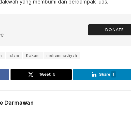
dakwah yang membumi dan berdampak luas.
DONATE
ee
h
islam
Kokam
muhammadiyah
Tweet
5
Share
1
e Darmawan