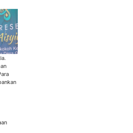
ia.
man
Para
pankan
aan