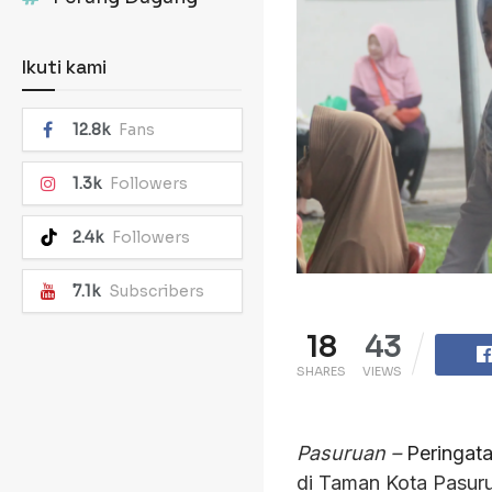
Ikuti kami
12.8k
Fans
1.3k
Followers
2.4k
Followers
7.1k
Subscribers
18
43
SHARES
VIEWS
Pasuruan –
Peringata
di Taman Kota Pasur