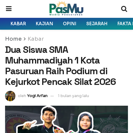
KABAR
KAJIAN
OPINI
SEJARAH
FAKTA
Home
Kabar
Dua Siswa SMA
Muhammadiyah 1 Kota
Pasuruan Raih Podium di
Kejurkot Pencak Silat 2026
oleh
Yogi Arfan
1 bulan yang lalu