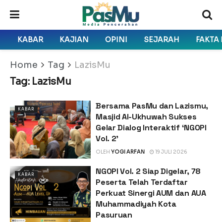
KABAR
KAJIAN
OPINI
SEJARAH
FAKTA
Home
Tag
LazisMu
Tag:
LazisMu
Bersama PasMu dan Lazismu,
KABAR
Masjid Al-Ukhuwah Sukses
Gelar Dialog Interaktif ‘NGOPI
Vol. 2’
OLEH
YOGI ARFAN
19 JULI 2026
NGOPI Vol. 2 Siap Digelar, 78
KABAR
Peserta Telah Terdaftar
Perkuat Sinergi AUM dan AUA
Muhammadiyah Kota
Pasuruan