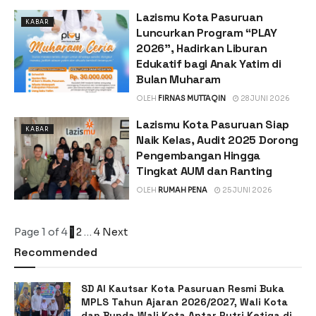
Lazismu Kota Pasuruan
KABAR
Luncurkan Program “PLAY
2026”, Hadirkan Liburan
Edukatif bagi Anak Yatim di
Bulan Muharam
OLEH
FIRNAS MUTTAQIN
28 JUNI 2026
Lazismu Kota Pasuruan Siap
KABAR
Naik Kelas, Audit 2025 Dorong
Pengembangan Hingga
Tingkat AUM dan Ranting
OLEH
RUMAH PENA
25 JUNI 2026
Page 1 of 4
1
2
…
4
Next
Recommended
SD Al Kautsar Kota Pasuruan Resmi Buka
MPLS Tahun Ajaran 2026/2027, Wali Kota
dan Bunda Wali Kota Antar Putri Ketiga di