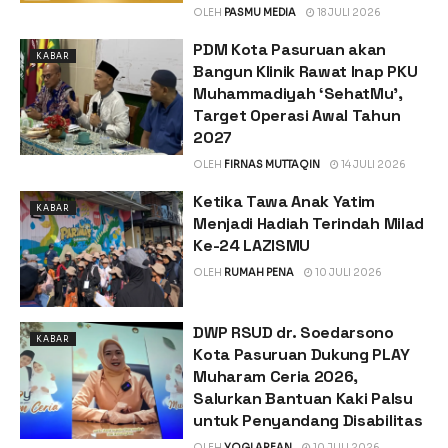
OLEH
PASMU MEDIA
18 JULI 2026
PDM Kota Pasuruan akan
KABAR
Bangun Klinik Rawat Inap PKU
Muhammadiyah ‘SehatMu’,
Target Operasi Awal Tahun
2027
OLEH
FIRNAS MUTTAQIN
14 JULI 2026
Ketika Tawa Anak Yatim
KABAR
Menjadi Hadiah Terindah Milad
Ke-24 LAZISMU
OLEH
RUMAH PENA
10 JULI 2026
DWP RSUD dr. Soedarsono
KABAR
Kota Pasuruan Dukung PLAY
Muharam Ceria 2026,
Salurkan Bantuan Kaki Palsu
untuk Penyandang Disabilitas
OLEH
YOGI ARFAN
10 JULI 2026