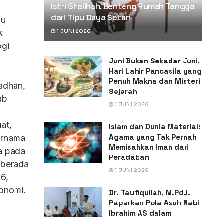
Istri Shalihah, Benteng Rumah Tangga
dari Tipu Daya Setan
mu
1 JUNI 2026
k
ogi
Juni Bukan Sekadar Juni,
Hari Lahir Pancasila yang
Penuh Makna dan Misteri
adhan,
Sejarah
ab
1 JUNI 2026
at,
Islam dan Dunia Material:
Agama yang Tak Pernah
purnama
Memisahkan Iman dari
ka pada
Peradaban
 berada
1 JUNI 2026
6,
ronomi.
Dr. Taufiqullah, M.Pd.I.
Paparkan Pola Asuh Nabi
Ibrahim AS dalam