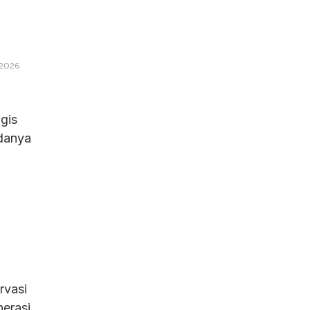
 2026
gis
adanya
p
rvasi
nerasi