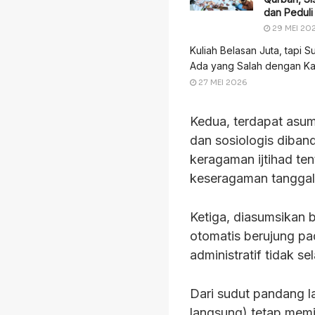
dan Pedul
29 MEI 20
Kuliah Belasan Juta, tapi S
Ada yang Salah dengan Ka
27 MEI 2026
Kedua, terdapat asums
dan sosiologis diband
keragaman ijtihad ten
keseragaman tanggal
Ketiga, diasumsikan 
otomatis berujung pad
administratif tidak se
Dari sudut pandang l
langsung) tetap memil