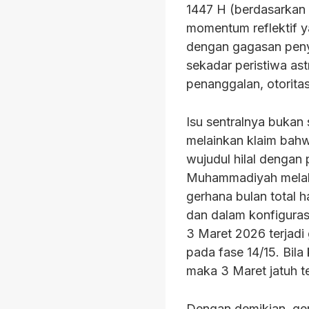
1447 H (berdasarkan 
momentum reflektif ya
dengan gagasan penya
sekadar peristiwa as
penanggalan, otorita
Isu sentralnya buka
melainkan klaim bahw
wujudul hilal dengan
Muhammadiyah melalu
gerhana bulan total 
dan dalam konfigurasi
3 Maret 2026 terjadi
pada fase 14/15. Bil
maka 3 Maret jatuh te
Dengan demikian, ger