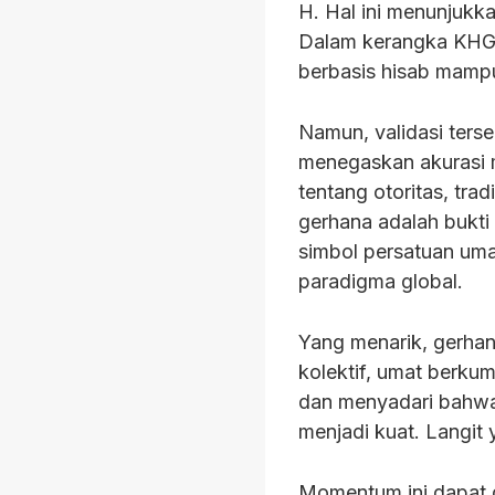
H. Hal ini menunjukka
Dalam kerangka KHGT,
berbasis hisab mamp
Namun, validasi terse
menegaskan akurasi m
tentang otoritas, trad
gerhana adalah bukti
simbol persatuan uma
paradigma global.
Yang menarik, gerhan
kolektif, umat berku
dan menyadari bahwa 
menjadi kuat. Langit
Momentum ini dapat d