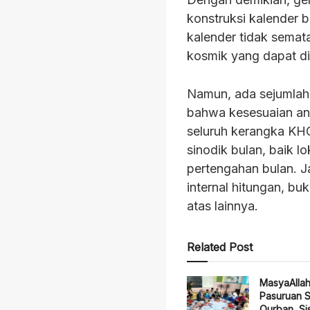
konstruksi kalender b
kalender tidak semata
kosmik yang dapat di
Namun, ada sejumlah a
bahwa kesesuaian ant
seluruh kerangka KHGT
sinodik bulan, baik 
pertengahan bulan. Jad
internal hitungan, b
atas lainnya.
Related Post
MasyaAlla
Pasuruan 
Qurban, Sis