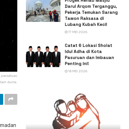
Proyek Rehab Masjid
Darul Arqom Terganggu,
Pekerja Temukan Sarang
Tawon Raksasa di
Lubang Kubah Kecil
17 MEI 2026
Catat 6 Lokasi Sholat
Idul Adha di Kota
Pasuruan dan Imbauan
Penting Ini!
18 MEI 2026
u persatuan
slam dunia.
Ramadan