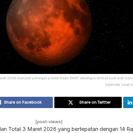
aret 2026 menjadi penegas presisi hisab KHGT sekaligus simbol kuat arah bar
kalender umat I
Share on Facebook
Share on Twitter
[post-views]
ulan Total 3 Maret 2026 yang bertepatan dengan 14 