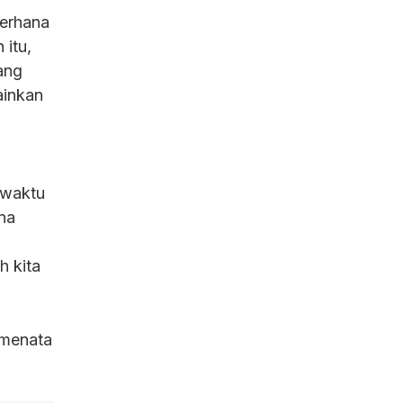
gerhana
 itu,
ang
ainkan
 waktu
na
h kita
 menata