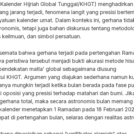
Kalender Hijriah Global Tunggal/KHGT) menghadirkan
ng jarang terjadi, fenomena langit yang presisi berte
tuan kalender umat. Dalam konteks ini, gerhana tida
tronomis, tetapi juga bahan diskursus tentang metodol
s keilmuan, dan simbol persatuan.
n semata bahwa gerhana terjadi pada pertengahan Ram
a peristiwa tersebut menjadi bukti akurasi metode his
 pendekatan matla’ global sebagaimana diusung
i KHGT. Argumen yang diajukan sederhana namun ku
hanya mungkin terjadi ketika bulan berada pada fase 
 oposisi yang presisi terhadap matahari dan bumi. Ji
 gerhana total, maka secara astronomis bulan memang
a kalender menetapkan 1 Ramadan pada 18 Februari 202
pat di pertengahan bulan, selaras dengan realitas ast
hana diposisikan sebagai “verifikator alamiah” atas