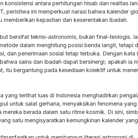
n konsistensi antara perhitungan hisab dan realitas lang
 peristiwa ini memperkuat narasi bahwa kalender glo
u memberikan kepastian dan keserentakan ibadah.
but bersifat teknis-astronomis, bukan final-teologis. Ia
etode dalam menghitung posisi benda langit, tetapi d
isi, dan penerimaan sosial tetap terbuka. Dengan kata l
 bahwa sains dan ibadah dapat bersinergi; apakah ia m
t, itu bergantung pada kesediaan kolektif untuk mene
a yang terlihat luas di Indonesia menghadirkan penga
mpul untuk salat gerhana, menyaksikan fenomena yang
mereka berada dalam satu ritme kosmik. Di sini, sim
 yang satu mengisyaratkan kemungkinan kalender yang
imanfaatkan untuk membangun literasi astronomi di