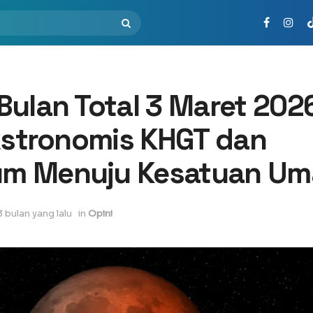
ulan Total 3 Maret 202
 Astronomis KHGT dan
m Menuju Kesatuan Um
3 bulan yang lalu
in
Opini