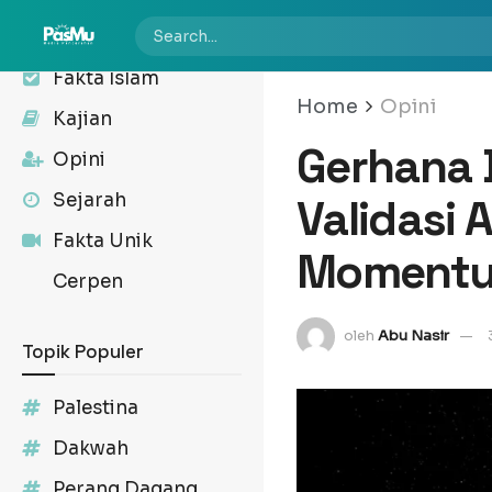
Kabar
Fakta Islam
Home
Opini
Kajian
Gerhana B
Opini
Sejarah
Validasi
Fakta Unik
Momentu
Cerpen
oleh
Abu Nasir
Topik Populer
Palestina
Dakwah
Perang Dagang