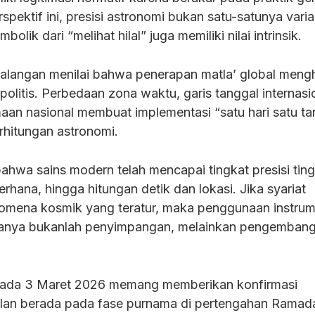
spektif ini, presisi astronomi bukan satu-satunya varia
olik dari “melihat hilal” juga memiliki nilai intrinsik.
 kalangan menilai bahwa penerapan matla’ global meng
politis. Perbedaan zona waktu, garis tanggal internasi
maan nasional membuat implementasi “satu hari satu ta
rhitungan astronomi.
ahwa sains modern telah mencapai tingkat presisi ting
hana, hingga hitungan detik dan lokasi. Jika syariat
nomena kosmik yang teratur, maka penggunaan instru
canya bukanlah penyimpangan, melainkan pengemban
 pada 3 Maret 2026 memang memberikan konfirmasi
lan berada pada fase purnama di pertengahan Ramad