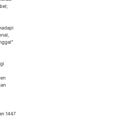
bel;
hadapi
onal,
nggal”
gi
men
gan
an 1447