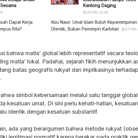
i Sesama
Kantong Daging
26
28 MEI 2026
usah Dapat Kerja:
Abu Nasir: Umat Islam Butuh Kepemimpinan
mpus Kita?
Otentik, Bukan Pemimpin Karbitan
27 MEI
i bahwa matla’ global lebih representatif secara teolo
ing matla’ lokal. Padahal, sejarah fikih menunjukkan 
tang batas geografis rukyat dan implikasinya terhada
.
bahwa simbol kebersamaan melalui satu tanggal global
a kesatuan umat. Di sini perlu kehati-hatian, kesatuan
lalu identik dengan kesatuan substantif.
ain, ada yang berargumen bahwa metode rukyat (obse
iki legitimasi normatif karena berakar pada praktik ge