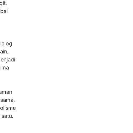
it.
bal
ialog
ain,
enjadi
rima
laman
 sama,
bolisme
 satu.