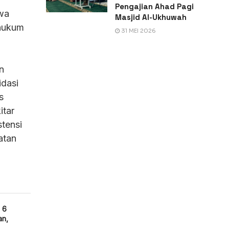
Pengajian Ahad Pagi
hwa
Masjid Al-Ukhuwah
 hukum
31 MEI 2026
n
idasi
s
itar
stensi
atan
 6
an,