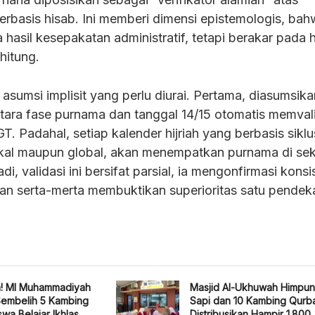
erbasis hisab. Ini memberi dimensi epistemologis, ba
 hasil kesepakatan administratif, tetapi berakar pada
hitung.
sumsi implisit yang perlu diurai. Pertama, diasumsika
ara fase purnama dan tanggal 14/15 otomatis memval
. Padahal, setiap kalender hijriah yang berbasis siklu
lokal maupun global, akan menempatkan purnama di sek
i, validasi ini bersifat parsial, ia mengonfirmasi konsi
ukan serta-merta membuktikan superioritas satu pendek
h! MI Muhammadiyah
Masjid Al-Ukhuwah Himpun
Sembelih 5 Kambing
Sapi dan 10 Kambing Qurb
wa Belajar Ikhlas
Distribusikan Hampir 1.800