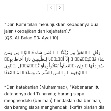
“Dan Kami telah menunjukkan kepadanya dua
jalan (kebajikan dan kejahatan).”
(QS. Al-Balad 90: Ayat 10)
وَقُلِ ٱلۡحَقُّ مِن رَّبِّكُمۡ ۖ فَمَن شَآءَ فَلۡيُؤۡمِن وَمَن
شَآءَ فَلۡيَكۡفُرۡ ۚ إِنَّآ أَعۡتَدۡنَا لِلظَّٰلِمِينَ نَارًا أَحَاطَ بِهِمۡ
سُرَادِقُهَا ۚ وَإِن يَسۡتَغِيثُواْ يُغَاثُواْ بِمَآءٍ كَٱلۡمُهۡلِ يَشۡوِي
ٱلۡوُجُوهَ ۚ بِئۡسَ ٱلشَّرَابُ وَسَآءَتۡ مُرۡتَفَقًا
“Dan katakanlah (Muhammad), “Kebenaran itu
datangnya dari Tuhanmu; barang siapa
menghendaki (beriman) hendaklah dia beriman,
dan barang siapa menghendaki (kafir) biarlah dia