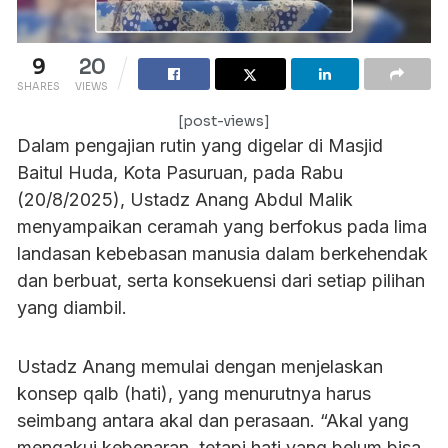
9
20
SHARES
VIEWS
[post-views]
Dalam pengajian rutin yang digelar di Masjid
Baitul Huda, Kota Pasuruan, pada Rabu
(20/8/2025), Ustadz Anang Abdul Malik
menyampaikan ceramah yang berfokus pada lima
landasan kebebasan manusia dalam berkehendak
dan berbuat, serta konsekuensi dari setiap pilihan
yang diambil.
Ustadz Anang memulai dengan menjelaskan
konsep qalb (hati), yang menurutnya harus
seimbang antara akal dan perasaan. “Akal yang
mengakui kebenaran, tetapi hati yang belum bisa