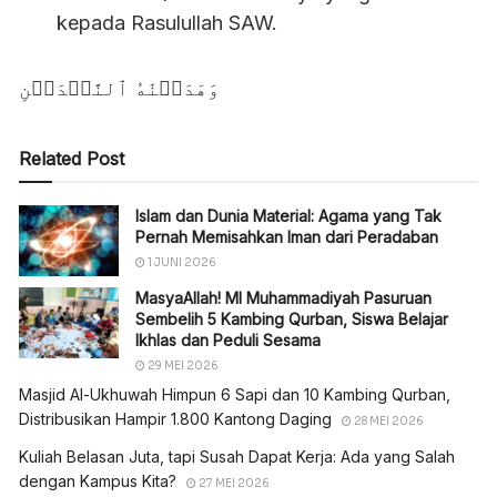
kepada Rasulullah SAW.
وَهَدَيۡنَٰهُ ٱلنَّجۡدَيۡنِ
Related Post
Islam dan Dunia Material: Agama yang Tak
Pernah Memisahkan Iman dari Peradaban
1 JUNI 2026
MasyaAllah! MI Muhammadiyah Pasuruan
Sembelih 5 Kambing Qurban, Siswa Belajar
Ikhlas dan Peduli Sesama
29 MEI 2026
Masjid Al-Ukhuwah Himpun 6 Sapi dan 10 Kambing Qurban,
Distribusikan Hampir 1.800 Kantong Daging
28 MEI 2026
Kuliah Belasan Juta, tapi Susah Dapat Kerja: Ada yang Salah
dengan Kampus Kita?
27 MEI 2026