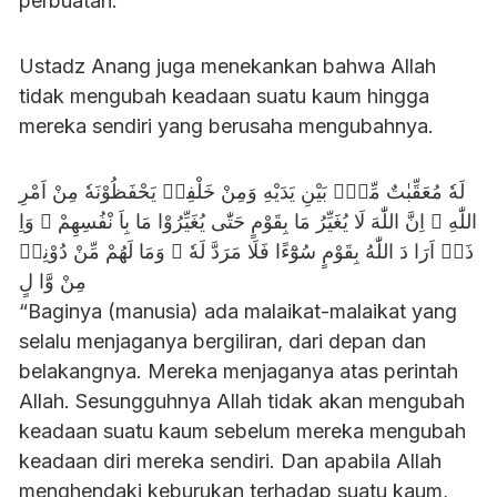
perbuatan.
Ustadz Anang juga menekankan bahwa Allah
tidak mengubah keadaan suatu kaum hingga
mereka sendiri yang berusaha mengubahnya.
لَهٗ مُعَقِّبٰتٌ مِّنْۢ بَيْنِ يَدَيْهِ وَمِنْ خَلْفِهٖ يَحْفَظُوْنَهٗ مِنْ اَمْرِ
اللّٰهِ ۗ اِنَّ اللّٰهَ لَا يُغَيِّرُ مَا بِقَوْمٍ حَتّٰى يُغَيِّرُوْا مَا بِاَ نْفُسِهِمْ ۗ وَاِ
ذَاۤ اَرَا دَ اللّٰهُ بِقَوْمٍ سُوْٓءًا فَلَا مَرَدَّ لَهٗ ۚ وَمَا لَهُمْ مِّنْ دُوْنِهٖ
مِنْ وَّا لٍ
“Baginya (manusia) ada malaikat-malaikat yang
selalu menjaganya bergiliran, dari depan dan
belakangnya. Mereka menjaganya atas perintah
Allah. Sesungguhnya Allah tidak akan mengubah
keadaan suatu kaum sebelum mereka mengubah
keadaan diri mereka sendiri. Dan apabila Allah
menghendaki keburukan terhadap suatu kaum,