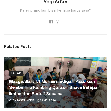
Yogi Arfan
Kalau orang lain bisa, kenapa harus saya?
Related
Posts
KABAR
MasyaAllah! MI Muhammadiyah Pasuruan
Sembelih 5 Kambing Qurban, Siswa Belajar
Ikhlas dan Peduli Sesama
OLEH
PASMU MEDIA
29 MEI 2026