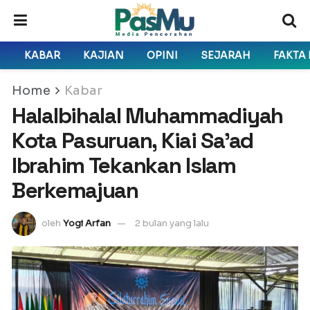
KABAR
KAJIAN
OPINI
SEJARAH
FAKTA
Home
Kabar
Halalbihalal Muhammadiyah
Kota Pasuruan, Kiai Sa’ad
Ibrahim Tekankan Islam
Berkemajuan
oleh
Yogi Arfan
2 bulan yang lalu