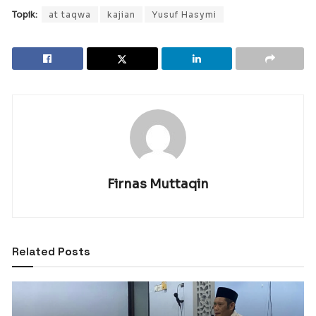
Topik:
at taqwa
kajian
Yusuf Hasymi
Firnas Muttaqin
Related
Posts