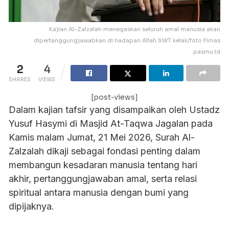
Kajian Al-Zalzalah menegaskan seluruh amal manusia akan
dipertanggungjawabkan di hadapan Allah SWT kelak/foto Firnas
pasmu.id
2
4
SHARES
VIEWS
[post-views]
Dalam kajian tafsir yang disampaikan oleh Ustadz
Yusuf Hasymi di Masjid At-Taqwa Jagalan pada
Kamis malam Jumat, 21 Mei 2026, Surah Al-
Zalzalah dikaji sebagai fondasi penting dalam
membangun kesadaran manusia tentang hari
akhir, pertanggungjawaban amal, serta relasi
spiritual antara manusia dengan bumi yang
dipijaknya.