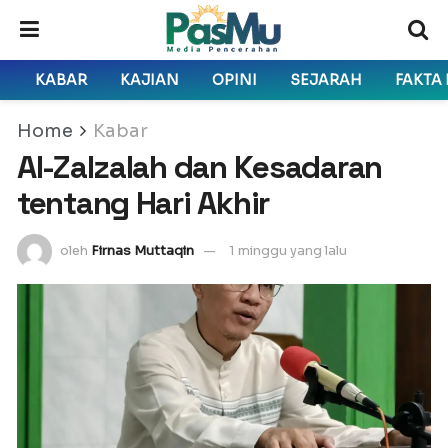
KABAR
KAJIAN
OPINI
SEJARAH
FAKTA
Home
Kabar
Al-Zalzalah dan Kesadaran
tentang Hari Akhir
oleh
Firnas Muttaqin
1 minggu yang lalu