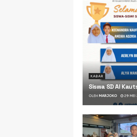
KABAR
Siswa SD Al Kauts
OLEH
MARJOKO
29 MEI