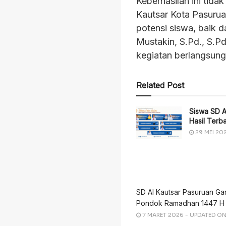
Keberhasilan ini tida
Kautsar Kota Pasuru
potensi siswa, baik 
Mustakin, S.Pd., S.Pd
kegiatan berlangsung
Related Post
Siswa SD A
Hasil Terba
29 MEI 20
SD Al Kautsar Pasuruan G
Pondok Ramadhan 1447 H
7 MARET 2026 - UPDATED ON