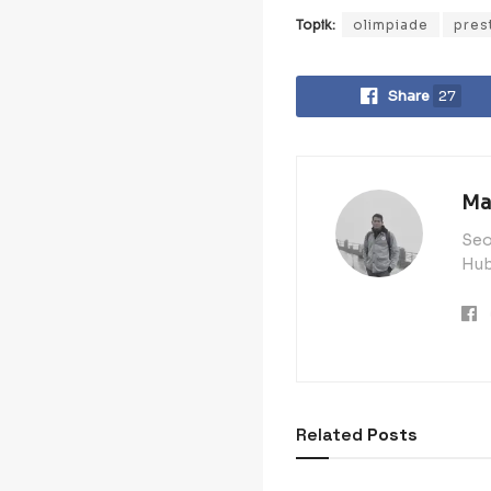
Topik:
olimpiade
pres
Share
27
Ma
Seo
Hub
Related
Posts