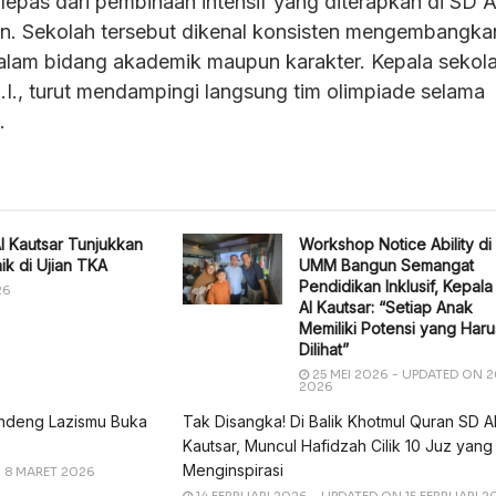
k lepas dari pembinaan intensif yang diterapkan di SD A
an. Sekolah tersebut dikenal konsisten mengembangka
dalam bidang akademik maupun karakter. Kepala sekola
.I., turut mendampingi langsung tim olimpiade selama
.
l Kautsar Tunjukkan
Workshop Notice Ability di
ik di Ujian TKA
UMM Bangun Semangat
Pendidikan Inklusif, Kepal
26
Al Kautsar: “Setiap Anak
Memiliki Potensi yang Haru
Dilihat”
25 MEI 2026 - UPDATED ON 2
2026
andeng Lazismu Buka
Tak Disangka! Di Balik Khotmul Quran SD A
Kautsar, Muncul Hafidzah Cilik 10 Juz yang
Menginspirasi
 8 MARET 2026
14 FEBRUARI 2026 - UPDATED ON 15 FEBRUARI 2