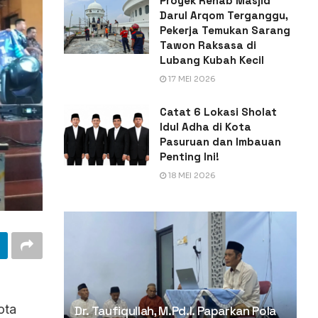
Proyek Rehab Masjid
Darul Arqom Terganggu,
Pekerja Temukan Sarang
Tawon Raksasa di
Lubang Kubah Kecil
17 MEI 2026
Catat 6 Lokasi Sholat
Idul Adha di Kota
Pasuruan dan Imbauan
Penting Ini!
18 MEI 2026
ota
Dr. Taufiqullah, M.Pd.I. Paparkan Pola