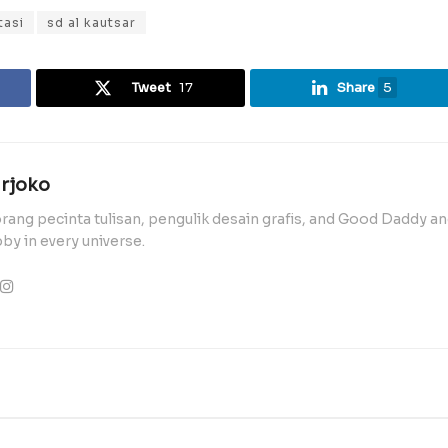
tasi
sd al kautsar
Tweet
17
Share
5
rjoko
rang pecinta tulisan, pengulik desain grafis, and Good Daddy a
by in every universe.