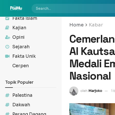
Kabar
Fakta Islam
Home
Kabar
Kajian
Cemerlan
Opini
Sejarah
Al Kautsa
Fakta Unik
Medali E
Cerpen
Nasional
Topik Populer
oleh
Marjoko
1 
Palestina
Dakwah
Perang Dagang