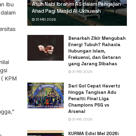
Asuh Nabi Ibrahim AS dalam Pengajian
an Ibu
Ahad Pagi Masjid Al-Ukhuwah
s dalam
31 MEI 2026
rsitas
Benarkah Zikir Mengubah
Energi Tubuh? Rahasia
Hubungan Islam,
a
Frekuensi, dan Getaran
ilai
yang Jarang Dibahas
gsi
31 MEI 2026
A ( KPM
Dari Gol Cepat Havertz
hingga Tangisan Adu
Penalti: Final Liga
Champions PSG vs
Arsenal
ngga,”
31 MEI 2026
KURMA Edisi Mei 2026: