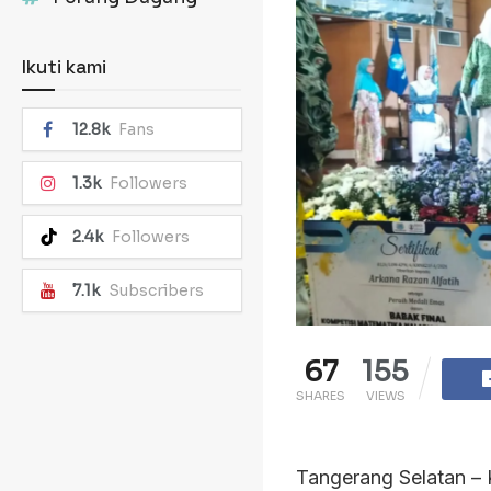
Ikuti kami
12.8k
Fans
1.3k
Followers
2.4k
Followers
7.1k
Subscribers
67
155
SHARES
VIEWS
Tangerang Selatan –