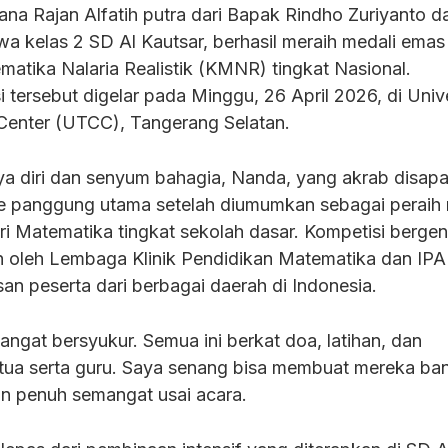
na Rajan Alfatih putra dari Bapak Rindho Zuriyanto d
swa kelas 2 SD Al Kautsar, berhasil meraih medali ema
matika Nalaria Realistik (KMNR) tingkat Nasional.
tersebut digelar pada Minggu, 26 April 2026, di Unive
Center (UTCC), Tangerang Selatan.
a diri dan senyum bahagia, Nanda, yang akrab disap
 panggung utama setelah diumumkan sebagai peraih n
ri Matematika tingkat sekolah dasar. Kompetisi bergen
n oleh Lembaga Klinik Pendidikan Matematika dan IP
tusan peserta dari berbagai daerah di Indonesia.
sangat bersyukur. Semua ini berkat doa, latihan, dan
tua serta guru. Saya senang bisa membuat mereka ba
 penuh semangat usai acara.