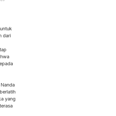
 untuk
 dari
tap
bahwa
kepada
, Nanda
berlatih
ika yang
terasa