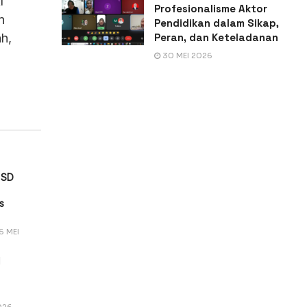
l
Profesionalisme Aktor
n
Pendidikan dalam Sikap,
Peran, dan Keteladanan
h,
30 MEI 2026
a SD
s
6 MEI
l
026