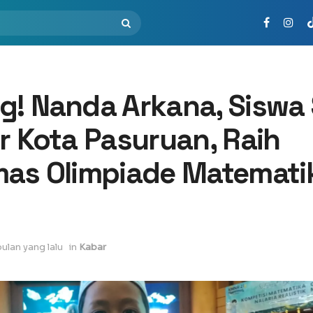
g! Nanda Arkana, Siswa
r Kota Pasuruan, Raih
mas Olimpiade Matemati
bulan yang lalu
in
Kabar