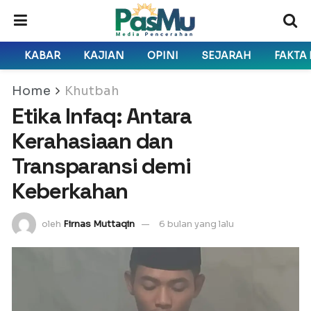
KABAR
KAJIAN
OPINI
SEJARAH
FAKTA
Home
Khutbah
Etika Infaq: Antara
Kerahasiaan dan
Transparansi demi
Keberkahan
oleh
Firnas Muttaqin
6 bulan yang lalu