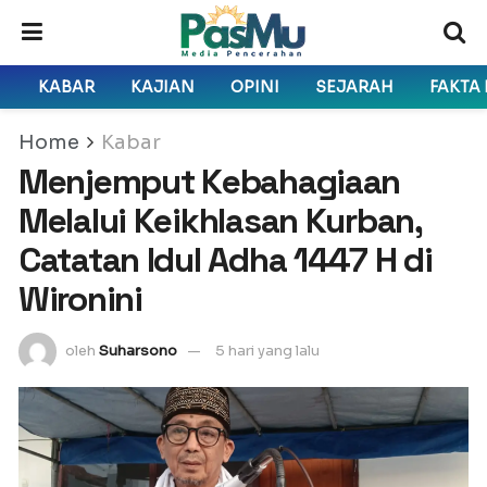
KABAR
KAJIAN
OPINI
SEJARAH
FAKTA
Home
Kabar
Menjemput Kebahagiaan
Melalui Keikhlasan Kurban,
Catatan Idul Adha 1447 H di
Wironini
oleh
Suharsono
5 hari yang lalu