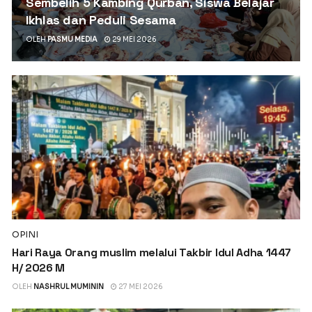
Sembelih 5 Kambing Qurban, Siswa Belajar
Ikhlas dan Peduli Sesama
OLEH
PASMU MEDIA
29 MEI 2026
OPINI
Hari Raya Orang muslim melalui Takbir Idul Adha 1447
H/ 2026 M
OLEH
NASHRUL MUMININ
27 MEI 2026