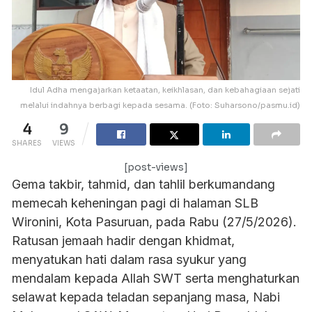
Idul Adha mengajarkan ketaatan, keikhlasan, dan kebahagiaan sejati
melalui indahnya berbagi kepada sesama. (Foto: Suharsono/pasmu.id)
4
9
SHARES
VIEWS
[post-views]
Gema takbir, tahmid, dan tahlil berkumandang
memecah keheningan pagi di halaman SLB
Wironini, Kota Pasuruan, pada Rabu (27/5/2026).
Ratusan jemaah hadir dengan khidmat,
menyatukan hati dalam rasa syukur yang
mendalam kepada Allah SWT serta menghaturkan
selawat kepada teladan sepanjang masa, Nabi