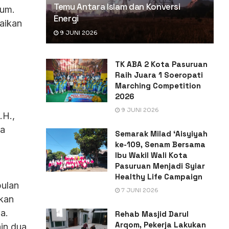
Temu Antara Islam dan Konversi
kum.
Energi
aikan
9 JUNI 2026
TK ABA 2 Kota Pasuruan
e
Raih Juara 1 Soeropati
Marching Competition
2026
9 JUNI 2026
.H.,
ya
Semarak Milad ‘Aisyiyah
ke-109, Senam Bersama
Ibu Wakil Wali Kota
Pasuruan Menjadi Syiar
Healthy Life Campaign
bulan
7 JUNI 2026
tkan
a.
Rehab Masjid Darul
Arqom, Pekerja Lakukan
in dua