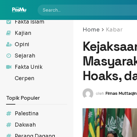
Kabar
Fakta Islam
Home
Kabar
Kajian
Kejaksaa
Opini
Sejarah
Masyaraka
Fakta Unik
Hoaks, d
Cerpen
oleh
Firnas Muttaqin
Topik Populer
Palestina
Dakwah
Perang Dagang