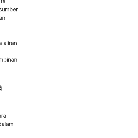
ita
 sumber
an
 aliran
impinan
a
ara
dalam