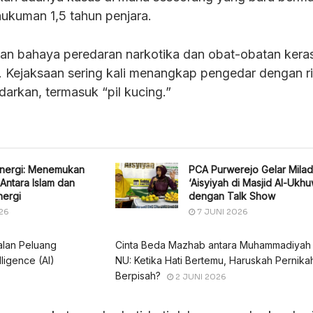
hukuman 1,5 tahun penjara.
an bahaya peredaran narkotika dan obat-obatan keras
 Kejaksaan sering kali menangkap pengedar dengan r
edarkan, termasuk “pil kucing.”
Energi: Menemukan
PCA Purwerejo Gelar Milad
 Antara Islam dan
‘Aisyiyah di Masjid Al-Ukh
nergi
dengan Talk Show
26
7 JUNI 2026
alan Peluang
Cinta Beda Mazhab antara Muhammadiyah
lligence (AI)
NU: Ketika Hati Bertemu, Haruskah Pernika
Berpisah?
2 JUNI 2026