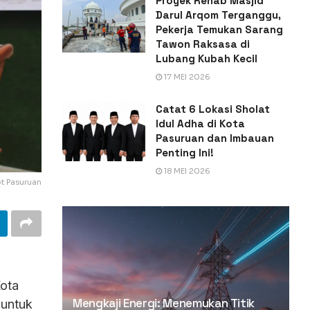
Proyek Rehab Masjid
Darul Arqom Terganggu,
Pekerja Temukan Sarang
Tawon Raksasa di
Lubang Kubah Kecil
17 MEI 2026
Catat 6 Lokasi Sholat
Idul Adha di Kota
Pasuruan dan Imbauan
Penting Ini!
18 MEI 2026
t Pasuruan
ota
Mengkaji Energi: Menemukan Titik
 untuk