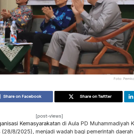
Foto: Pemko
Share on Facebook
Share on Twitter
[post-views]
anisasi Kemasyarakatan
di Aula PD Muhammadiyah K
 (28/8/2025), menjadi wadah bagi pemerintah daerah