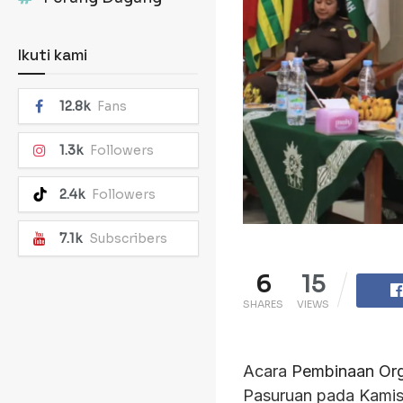
Ikuti kami
12.8k
Fans
1.3k
Followers
2.4k
Followers
7.1k
Subscribers
6
15
SHARES
VIEWS
Acara
Pembinaan Org
Pasuruan pada Kamis