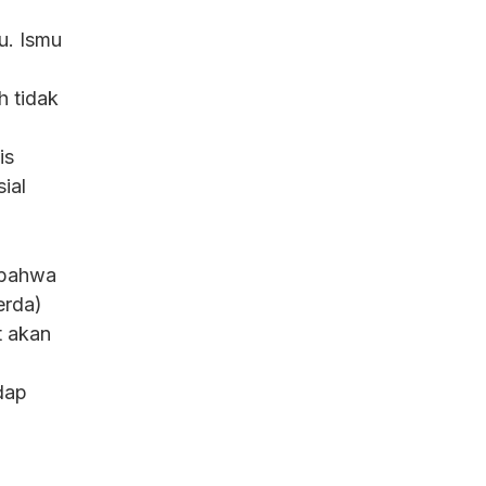
u. Ismu
 tidak
is
ial
 bahwa
erda)
t akan
dap