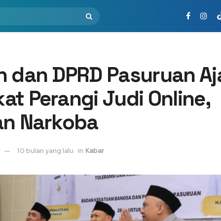
n dan DPRD Pasuruan Aj
t Perangi Judi Online,
an Narkoba
10 bulan yang lalu
in
Kabar