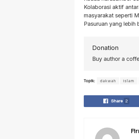
Kolaborasi aktif ant
masyarakat seperti 
Pasuruan yang lebih 
Donation
Buy author a coff
Topik:
dakwah
islam
Share
2
Fi