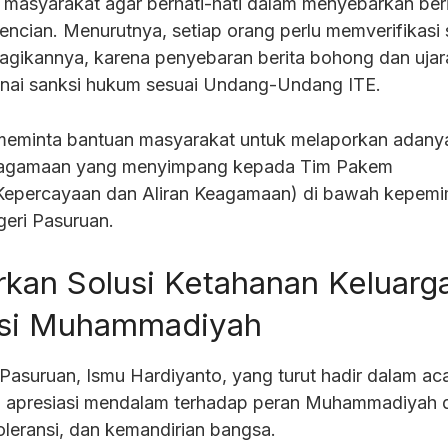
 masyarakat agar berhati-hati dalam menyebarkan ber
encian. Menurutnya, setiap orang perlu memverifikasi
agikannya, karena penyebaran berita bohong dan ujar
enai sanksi hukum sesuai Undang-Undang ITE.
a meminta bantuan masyarakat untuk melaporkan adanya
eagamaan yang menyimpang kepada Tim Pakem
Kepercayaan dan Aliran Keagamaan) di bawah kepem
eri Pasuruan.
kan Solusi Ketahanan Keluarg
asi Muhammadiyah
suruan, Ismu Hardiyanto, yang turut hadir dalam ac
n apresiasi mendalam terhadap peran Muhammadiyah 
oleransi, dan kemandirian bangsa.