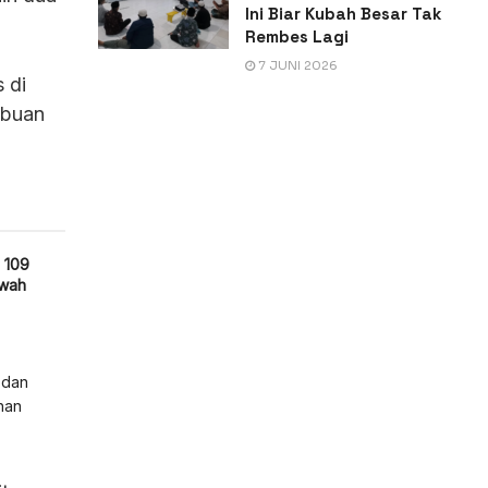
Ini Biar Kubah Besar Tak
Rembes Lagi
7 JUNI 2026
 di
ibuan
 109
uwah
 dan
han