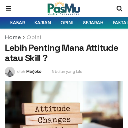
KABAR
KAJIAN
OPINI
SEJARAH
FAKTA
Home
Opini
Lebih Penting Mana Attitude
atau Skill ?
oleh
Marjoko
8 bulan yang lalu