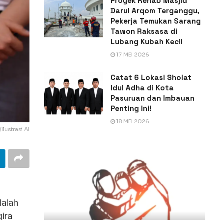
Proyek Rehab Masjid
Darul Arqom Terganggu,
Pekerja Temukan Sarang
Tawon Raksasa di
Lubang Kubah Kecil
17 MEI 2026
Catat 6 Lokasi Sholat
Idul Adha di Kota
Pasuruan dan Imbauan
Penting Ini!
18 MEI 2026
Ilustrasi AI
dalah
ira