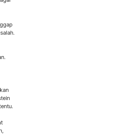
nggap
 salah.
an.
skan
stein
entu.
at
n,