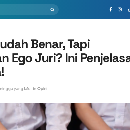
udah Benar, Tapi
n Ego Juri? Ini Penjelas
!
minggu yang lalu
in
Opini