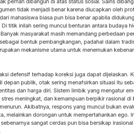
ak pernah dibangun di atas status sosial. Sains dibang
rgumen tidak menjadi benar karena diucapkan oleh prof
dari mahasiswa biasa pun bisa benar apabila didukun
Di titik inilah sering muncul benturan antara budaya hi
. Banyak masyarakat masih memandang perbedaan pe
r sebagai bentuk pembangkangan, padahal dalam tradis
u merupakan mekanisme utama untuk menemukan kebena
aksi defensif terhadap koreksi juga dapat dijelaskan. K
i depan publik, otak sering menafsirkan situasi itu seb
ntitas dan harga diri. Sistem limbik yang mengatur em
 stres meningkat, dan kemampuan berpikir rasional di 
 menurun. Akibatnya, respons yang muncul bukan eval
kta, melainkan dorongan untuk mempertahankan ego. In
ebenarnya sangat cerdas pun bisa bersikap irasional 
.