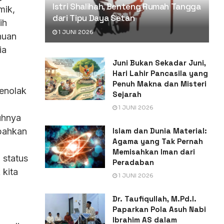
Istri Shalihah, Benteng Rumah Tangga
mik,
dari Tipu Daya Setan
ih
1 JUNI 2026
huan
ia
Juni Bukan Sekadar Juni,
Hari Lahir Pancasila yang
Penuh Makna dan Misteri
menolak
Sejarah
1 JUNI 2026
uhnya
Islam dan Dunia Material:
 bahkan
Agama yang Tak Pernah
Memisahkan Iman dari
 status
Peradaban
 kita
1 JUNI 2026
Dr. Taufiqullah, M.Pd.I.
Paparkan Pola Asuh Nabi
Ibrahim AS dalam