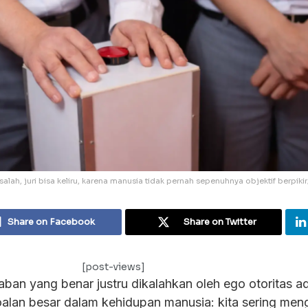
salah, juri bisa keliru, karena manusia tidak pernah sepenuhnya objektif berpikir/
Share on Facebook
Share on Twitter
[post-views]
ban yang benar justru dikalahkan oleh ego otoritas a
soalan besar dalam kehidupan manusia: kita sering meng