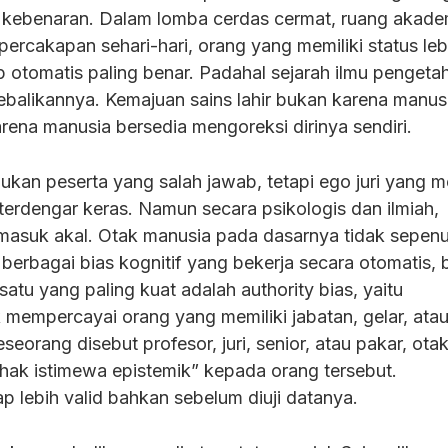
n kebenaran. Dalam lomba cerdas cermat, ruang akade
 percakapan sehari-hari, orang yang memiliki status leb
p otomatis paling benar. Padahal sejarah ilmu pengeta
ebalikannya. Kemajuan sains lahir bukan karena manus
karena manusia bersedia mengoreksi dirinya sendiri.
kan peserta yang salah jawab, tetapi ego juri yang 
rdengar keras. Namun secara psikologis dan ilmiah,
 masuk akal. Otak manusia pada dasarnya tidak sepen
ki berbagai bias kognitif yang bekerja secara otomatis,
satu yang paling kuat adalah authority bias, yaitu
mempercayai orang yang memiliki jabatan, gelar, atau
seseorang disebut profesor, juri, senior, atau pakar, otak
ak istimewa epistemik” kepada orang tersebut.
 lebih valid bahkan sebelum diuji datanya.