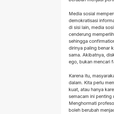
Media sosial memperu
demokratisasi inform
di sisi lain, media so
cenderung memperlih
sehingga confirmatio
dirinya paling benar 
sama. Akibatnya, dis
ego, bukan mencari f
Karena itu, masyaraka
dalam. Kita perlu me
kuat, atau hanya kar
semacam ini penting 
Menghormati profesor,
boleh berubah menjadi