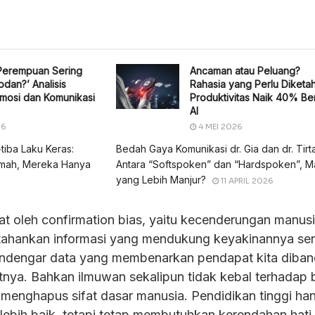
erempuan Sering
Ancaman atau Peluang?
an?’ Analisis
Rahasia yang Perlu Diketah
Emosi dan Komunikasi
Produktivitas Naik 40% Be
AI
26
4 MEI 2026
-tiba Laku Keras:
Bedah Gaya Komunikasi dr. Gia dan dr. Tirta
mah, Mereka Hanya
Antara “Softspoken” dan “Hardspoken”, 
yang Lebih Manjur?
11 APRIL 2026
at oleh confirmation bias, yaitu kecenderungan manus
ahankan informasi yang mendukung keyakinannya send
endengar data yang membenarkan pendapat kita diban
ya. Bahkan ilmuwan sekalipun tidak kebal terhadap bi
 menghapus sifat dasar manusia. Pendidikan tinggi ha
 lebih baik, tetapi tetap membutuhkan kerendahan hati