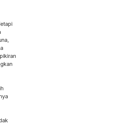
etapi
a
una,
sa
pikiran
ngkan
ih
anya
idak