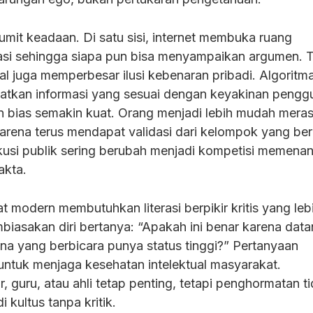
mit keadaan. Di satu sisi, internet membuka ruang
asi sehingga siapa pun bisa menyampaikan argumen. T
sial juga memperbesar ilusi kebenaran pribadi. Algoritm
atkan informasi yang sesuai dengan keyakinan pengg
n bias semakin kuat. Orang menjadi lebih mudah mera
karena terus mendapat validasi dari kelompok yang ber
kusi publik sering berubah menjadi kompetisi memena
akta.
t modern membutuhkan literasi berpikir kritis yang leb
mbiasakan diri bertanya: “Apakah ini benar karena dat
ena yang berbicara punya status tinggi?” Pertanyaan
untuk menjaga kesehatan intelektual masyarakat.
 guru, atau ahli tetap penting, tetapi penghormatan t
 kultus tanpa kritik.