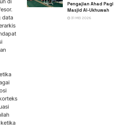
un di
Pengajian Ahad Pagi
esor.
Masjid Al-Ukhuwah
g data
31 MEI 2026
erarkis
ndapat
i
ran
etika
agai
osi
korteks
uasi
ilah
ketika