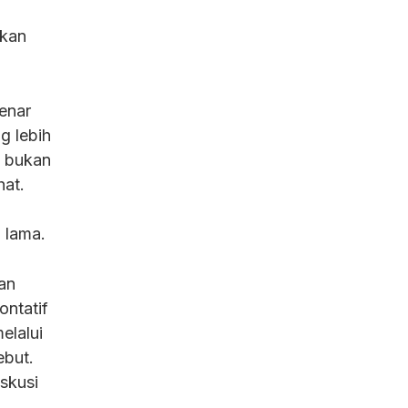
nkan
benar
g lebih
, bukan
hat.
 lama.
an
ontatif
elalui
ebut.
iskusi