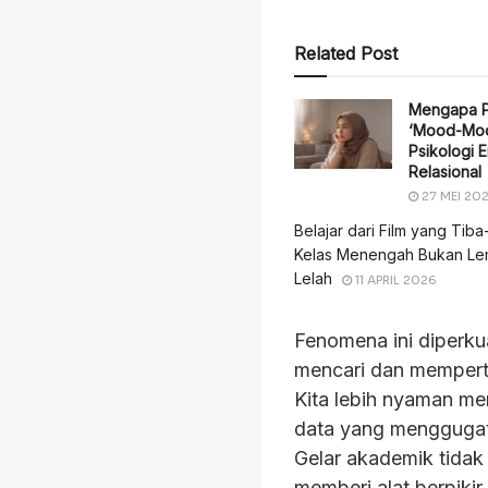
Related Post
Mengapa P
‘Mood-Mood
Psikologi 
Relasional
27 MEI 20
Belajar dari Film yang Tiba
Kelas Menengah Bukan Le
Lelah
11 APRIL 2026
Fenomena ini diperku
mencari dan mempert
Kita lebih nyaman m
data yang menggugatn
Gelar akademik tidak
memberi alat berpikir