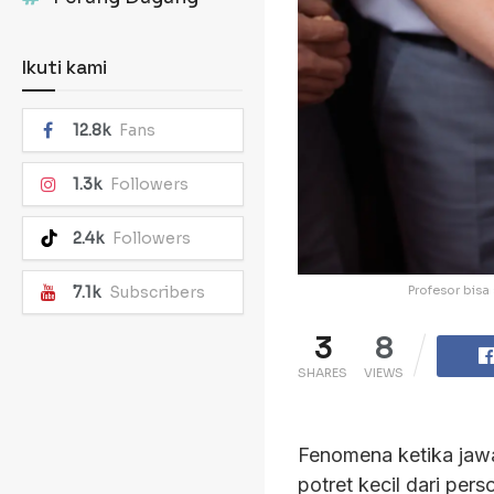
Ikuti kami
12.8k
Fans
1.3k
Followers
2.4k
Followers
Profesor bisa 
7.1k
Subscribers
3
8
SHARES
VIEWS
Fenomena ketika jawa
potret kecil dari per