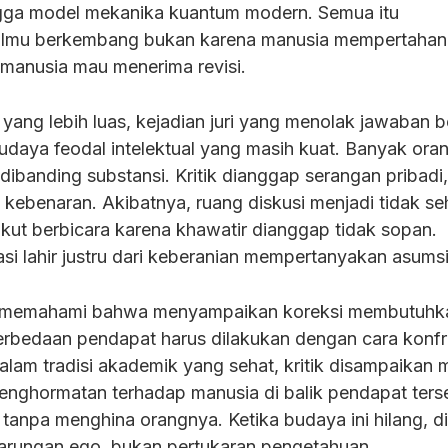
ngga model mekanika kuantum modern. Semua itu
ilmu berkembang bukan karena manusia mempertaha
a manusia mau menerima revisi.
yang lebih luas, kejadian juri yang menolak jawaban 
daya feodal intelektual yang masih kuat. Banyak oran
dibanding substansi. Kritik dianggap serangan pribadi
 kebenaran. Akibatnya, ruang diskusi menjadi tidak se
ut berbicara karena khawatir dianggap tidak sopan.
si lahir justru dari keberanian mempertanyakan asumsi
a memahami bahwa menyampaikan koreksi membutuhk
erbedaan pendapat harus dilakukan dengan cara konfr
lam tradisi akademik yang sehat, kritik disampaikan m
enghormatan terhadap manusia di balik pendapat ters
 tanpa menghina orangnya. Ketika budaya ini hilang, d
tarungan ego, bukan pertukaran pengetahuan.