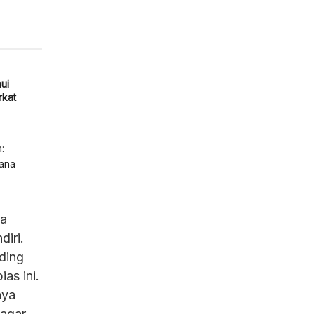
ui
rkat
:
Mana
ia
iri.
ding
as ini.
nya
 agar