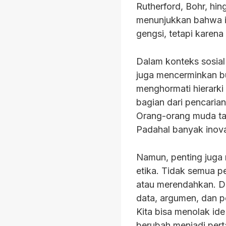
Rutherford, Bohr, hi
menunjukkan bahwa 
gengsi, tetapi karen
Dalam konteks sosial 
juga mencerminkan bu
menghormati hierarki 
bagian dari pencarian
Orang-orang muda tak
Padahal banyak inova
Namun, penting jug
etika. Tidak semua p
atau merendahkan. Da
data, argumen, dan p
Kita bisa menolak ide
berubah menjadi per