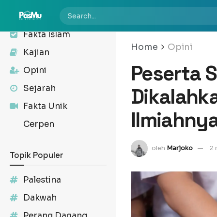
Kabar
Fakta Islam
Home
Opini
Kajian
Peserta S
Opini
Sejarah
Dikalahka
Fakta Unik
Ilmiahnya
Cerpen
oleh
Marjoko
2 
Topik Populer
Palestina
Dakwah
Perang Dagang