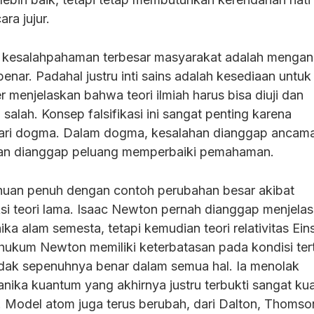
ara jujur.
atu kesalahpahaman terbesar masyarakat adalah menga
benar. Padahal justru inti sains adalah kesediaan untuk
er menjelaskan bahwa teori ilmiah harus bisa diuji dan
 salah. Konsep falsifikasi ini sangat penting karena
ri dogma. Dalam dogma, kesalahan dianggap ancam
han dianggap peluang memperbaiki pemahaman.
ahuan penuh dengan contoh perubahan besar akibat
i teori lama. Isaac Newton pernah dianggap menjela
ka alam semesta, tetapi kemudian teori relativitas Ein
ukum Newton memiliki keterbatasan pada kondisi tert
 tidak sepenuhnya benar dalam semua hal. Ia menolak
ika kuantum yang akhirnya justru terbukti sangat ku
. Model atom juga terus berubah, dari Dalton, Thomso