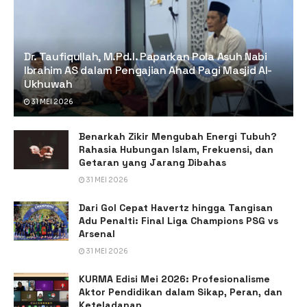
Dr. Taufiqullah, M.Pd.I. Paparkan Pola Asuh Nabi
Ibrahim AS dalam Pengajian Ahad Pagi Masjid Al-
Ukhuwah
31 MEI 2026
Benarkah Zikir Mengubah Energi Tubuh?
Rahasia Hubungan Islam, Frekuensi, dan
Getaran yang Jarang Dibahas
31 MEI 2026
Dari Gol Cepat Havertz hingga Tangisan
Adu Penalti: Final Liga Champions PSG vs
Arsenal
31 MEI 2026
KURMA Edisi Mei 2026: Profesionalisme
Aktor Pendidikan dalam Sikap, Peran, dan
Keteladanan