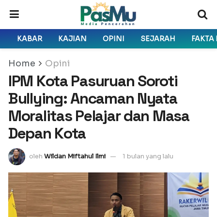
KABAR
KAJIAN
OPINI
SEJARAH
FAKTA
Home
Opini
IPM Kota Pasuruan Soroti
Bullying: Ancaman Nyata
Moralitas Pelajar dan Masa
Depan Kota
oleh
Wildan Miftahul Ilmi
1 bulan yang lalu