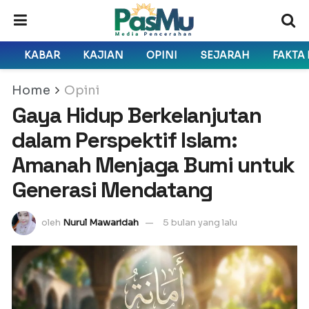
KABAR
KAJIAN
OPINI
SEJARAH
FAKTA
Home
Opini
Gaya Hidup Berkelanjutan
dalam Perspektif Islam:
Amanah Menjaga Bumi untuk
Generasi Mendatang
oleh
Nurul Mawaridah
5 bulan yang lalu