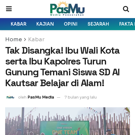
KABAR
KAJIAN
OPINI
SEJARAH
FAKTA
Home
Kabar
Tak Disangka! Ibu Wali Kota
serta Ibu Kapolres Turun
Gunung Temani Siswa SD Al
Kautsar Belajar di Alam!
oleh
PasMu Media
7 bulan yang lalu