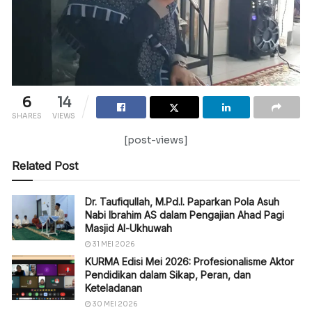
6
14
SHARES
VIEWS
[post-views]
Related Post
Dr. Taufiqullah, M.Pd.I. Paparkan Pola Asuh
Nabi Ibrahim AS dalam Pengajian Ahad Pagi
Masjid Al-Ukhuwah
31 MEI 2026
KURMA Edisi Mei 2026: Profesionalisme Aktor
Pendidikan dalam Sikap, Peran, dan
Keteladanan
30 MEI 2026