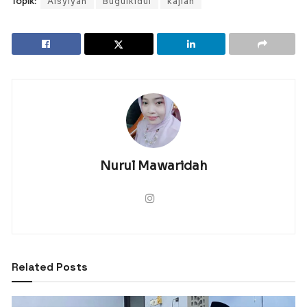
Topik:
Aisyiyah
Bugulkidul
kajian
Nurul Mawaridah
Related
Posts