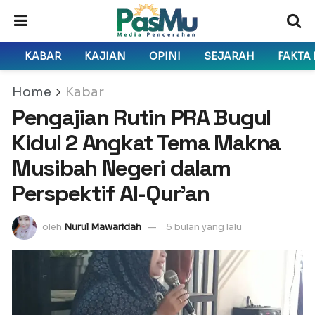
KABAR
KAJIAN
OPINI
SEJARAH
FAKTA
Home
Kabar
Pengajian Rutin PRA Bugul
Kidul 2 Angkat Tema Makna
Musibah Negeri dalam
Perspektif Al-Qur’an
oleh
Nurul Mawaridah
5 bulan yang lalu