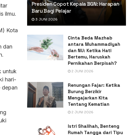
Presiden Copot Kepala BGN: Harapan
tar
Baru Bagi Pelajar
 ilmu.
3 JUNI 2026
M) Kota
Cinta Beda Mazhab
antara Muhammadiyah
n dan
dan NU: Ketika Hati
n.
Bertemu, Haruskah
Pernikahan Berpisah?
 untuk
2 JUNI 2026
i hari-
Renungan Fajar: Ketika
e depan
Burung Berzikir
Mengajarkan Kita
Tentang Kematian
ang
2 JUNI 2026
uki
Istri Shalihah, Benteng
Rumah Tangga dari Tipu