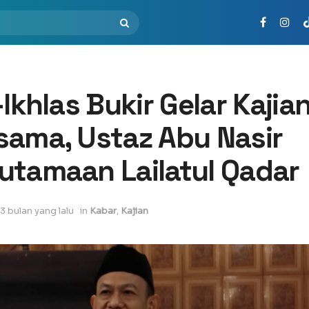
-Ikhlas Bukir Gelar Kajia
sama, Ustaz Abu Nasir
utamaan Lailatul Qadar
3 bulan yang lalu
in
Kabar
,
Kajian