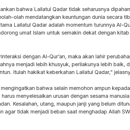
ekankan bahwa Lailatul Qadar tidak seharusnya dipaha
 seolah-olah mendatangkan keuntungan dunia secara tib
tama Lailatul Qadar adalah momentum turunnya Al-Qu
dorong umat Islam untuk semakin dekat dengan kitab 
rinteraksi dengan Al-Qur’an, maka akan lahir perubaha
ahnya menjadi lebih khusyuk, perilakunya lebih baik, 
ntun. Itulah hakikat keberkahan Lailatul Qadar,” jelasn
a mengingatkan bahwa selain memohon ampun kepada 
a harus menyelesaikan urusan dengan sesama manusia
dan. Kesalahan, utang, maupun janji yang belum ditun
an agar tidak menjadi beban saat menghadap Allah S