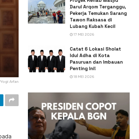
Proyek Rehab Masjid
Darul Arqom Terganggu,
Pekerja Temukan Sarang
Tawon Raksasa di
Lubang Kubah Kecil
17 MEI 2026
Catat 6 Lokasi Sholat
Idul Adha di Kota
Pasuruan dan Imbauan
Penting Ini!
18 MEI 2026
/Yogi Arfan
 pada