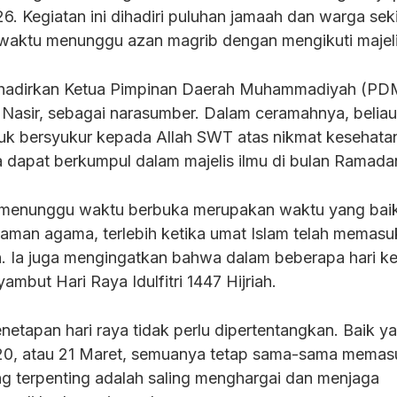
. Kegiatan ini dihadiri puluhan jamaah dan warga seki
aktu menunggu azan magrib dengan mengikuti majelis
ghadirkan Ketua Pimpinan Daerah Muhammadiyah (PD
Nasir, sebagai narasumber. Dalam ceramahnya, beliau
uk bersyukur kepada Allah SWT atas nikmat kesehata
dapat berkumpul dalam majelis ilmu di bulan Ramada
menunggu waktu berbuka merupakan waktu yang baik
an agama, terlebih ketika umat Islam telah memasuk
n. Ia juga mengingatkan bahwa dalam beberapa hari k
mbut Hari Raya Idulfitri 1447 Hijriah.
etapan hari raya tidak perlu dipertentangkan. Baik y
20, atau 21 Maret, semuanya tetap sama-sama memas
ng terpenting adalah saling menghargai dan menjaga