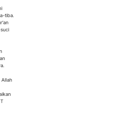
mi
a-tiba.
r’an
suci
n
dan
ya.
Allah
aikan
WT