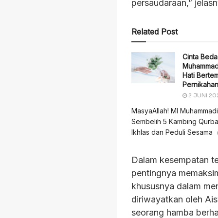
persaudaraan,” jelas
Related Post
Cinta Beda
Muhammadi
Hati Berte
Pernikahan
2 JUNI 20
MasyaAllah! MI Muhammadi
Sembelih 5 Kambing Qurban
Ikhlas dan Peduli Sesama
Dalam kesempatan ter
pentingnya memaksim
khususnya dalam menc
diriwayatkan oleh Ai
seorang hamba berha