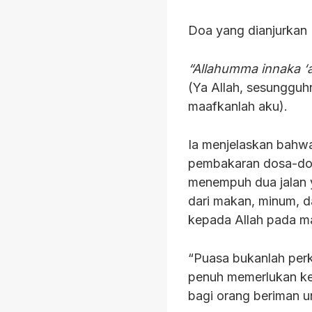
Doa yang dianjurka
“Allahumma innaka ‘a
(Ya Allah, sesunggu
maafkanlah aku).
Ia menjelaskan bahw
pembakaran dosa-dosa
menempuh dua jalan y
dari makan, minum, d
kepada Allah pada mal
“Puasa bukanlah per
penuh memerlukan ke
bagi orang beriman u