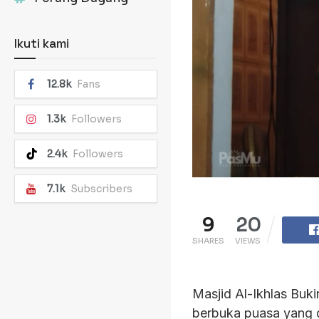
Ikuti kami
12.8k
Fans
1.3k
Followers
2.4k
Followers
7.1k
Subscribers
9
20
SHARES
VIEWS
Masjid Al-Ikhlas Buk
berbuka puasa yang d