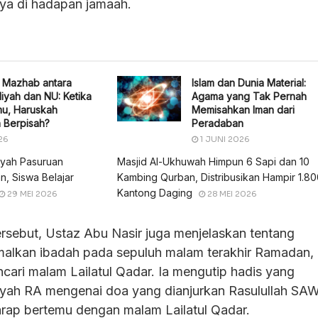
nya di hadapan jamaah.
 Mazhab antara
Islam dan Dunia Material:
yah dan NU: Ketika
Agama yang Tak Pernah
mu, Haruskah
Memisahkan Iman dari
 Berpisah?
Peradaban
26
1 JUNI 2026
yah Pasuruan
Masjid Al-Ukhuwah Himpun 6 Sapi dan 10
, Siswa Belajar
Kambing Qurban, Distribusikan Hampir 1.8
Kantong Daging
29 MEI 2026
28 MEI 2026
sebut, Ustaz Abu Nasir juga menjelaskan tentang
alkan ibadah pada sepuluh malam terakhir Ramadan,
ari malam Lailatul Qadar. Ia mengutip hadis yang
syah RA mengenai doa yang dianjurkan Rasulullah SAW
rap bertemu dengan malam Lailatul Qadar.