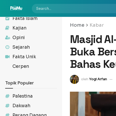
Kabar
Fakta Islam
Home
Kabar
Kajian
Masjid Al
Opini
Sejarah
Buka Ber
Fakta Unik
Bahas Ke
Cerpen
oleh
Yogi Arfan
Topik Populer
Palestina
Dakwah
Perang Dagang