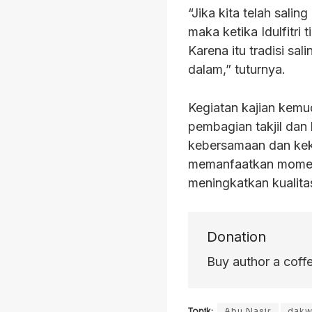
“Jika kita telah sal
maka ketika Idulfitri
Karena itu tradisi s
dalam,” tuturnya.
Kegiatan kajian kemu
pembagian takjil dan
kebersamaan dan kek
memanfaatkan mome
meningkatkan kualita
Donation
Buy author a coff
Topik:
Abu Nasir
dakw