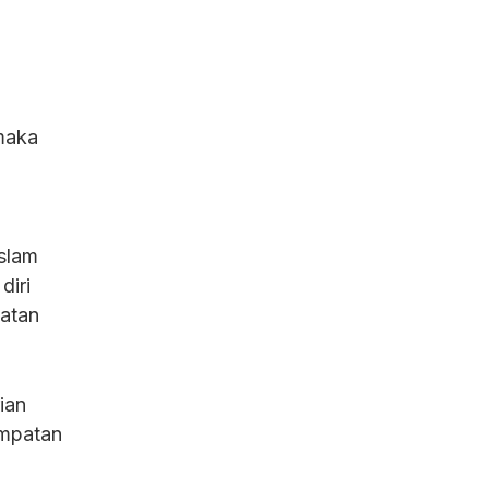
maka
slam
diri
aatan
ian
empatan