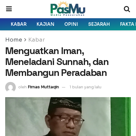
KABAR
KAJIAN
OPINI
SEJARAH
FAKTA
Home
Kabar
Menguatkan Iman,
Meneladani Sunnah, dan
Membangun Peradaban
oleh
Firnas Muttaqin
1 bulan yang lalu