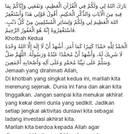
​بَارَكَ اللهُ لِي وَلَكُمْ فِي الْقُرْآنِ الْعَظِيمِ، وَنَفَعَنِي وَإِيَّاكُمْ بِمَا
فِيهِ مِنَ الْآيَاتِ وَالذِّكْرِ الْحَكِيمِ. أَقُولُ قَوْلِي هَذَا وَأَسْتَغْفِرُ
اللهَ الْعَظِيمَ لِي وَلَكُمْ وَلِسَائِرِ الْمُسْلِمِينَ مِنْ كُلِّ ذَنْبٍ،
فَاسْتَغْفِرُوهُ إِنَّهُ هُوَ الْغَفُورُ الرَّحِيمُ.
​Khotbah Kedua
​الْحَمْدُ لِلَّهِ حَمْدًا كَثِيرًا كَمَا أَمَرَ. أَشْهَدُ أَنْ لَا إِلَهَ إِلَّا اللهُ وَحْدَهُ
لَا شَرِيكَ لَهُ، وَأَشْهَدُ أَنَّ مُحَمَّدًا عَبْدُهُ وَرَسُولُهُ. اللَّهُمَّ صَلِّ
وَسَلِّمْ عَلَى نَبِيِّنَا مُحَمَّدٍ وَعَلَى آلِهِ وَأَصْحَابِهِ أَجْمَعِينَ.
​Jemaah yang dirahmati Allah,
Di khotbah yang singkat kedua ini, marilah kita
merenung sejenak. Dunia ini fana dan akan kita
tinggalkan. Jangan sampai kita menukar akhirat
yang kekal demi dunia yang sedikit. Jadikan
setiap jengkal aktivitas duniawi kita sebagai
ladang investasi akhirat kita.
​Marilah kita berdoa kepada Allah agar