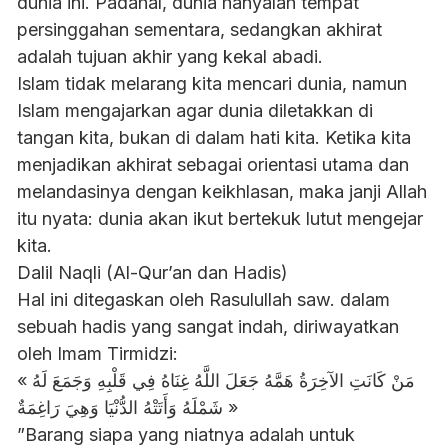
dunia ini. Padahal, dunia hanyalah tempat
persinggahan sementara, sedangkan akhirat
adalah tujuan akhir yang kekal abadi.
​Islam tidak melarang kita mencari dunia, namun
Islam mengajarkan agar dunia diletakkan di
tangan kita, bukan di dalam hati kita. Ketika kita
menjadikan akhirat sebagai orientasi utama dan
melandasinya dengan keikhlasan, maka janji Allah
itu nyata: dunia akan ikut bertekuk lutut mengejar
kita.
​Dalil Naqli (Al-Qur’an dan Hadis)
​Hal ini ditegaskan oleh Rasulullah saw. dalam
sebuah hadis yang sangat indah, diriwayatkan
oleh Imam Tirmidzi:
​« مَنْ كَانَتِ الآخِرَةُ هَمَّهُ جَعَلَ اللَّهُ غِنَاهُ فِي قَلْبِهِ وَجَمَعَ لَهُ
شَمْلَهُ وَأَتَتْهُ الدُّنْيَا وَهِيَ رَاغِمَةٌ »
​”Barang siapa yang niatnya adalah untuk