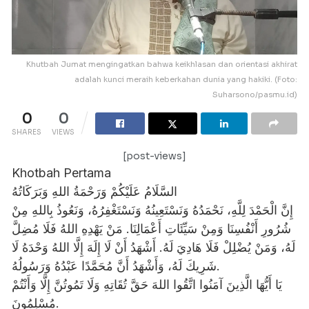
Khutbah Jumat mengingatkan bahwa keikhlasan dan orientasi akhirat
adalah kunci meraih keberkahan dunia yang hakiki. (Foto:
Suharsono/pasmu.id)
0
0
SHARES
VIEWS
[post-views]
Khotbah Pertama
​السَّلَامُ عَلَيْكُمْ وَرَحْمَةُ اللهِ وَبَرَكَاتُهُ
​إِنَّ الْحَمْدَ لِلَّهِ، نَحْمَدُهُ وَنَسْتَعِينُهُ وَنَسْتَغْفِرُهُ، وَنَعُوذُ بِاللهِ مِنْ
شُرُورِ أَنْفُسِنَا وَمِنْ سَيِّئَاتِ أَعْمَالِنَا. مَنْ يَهْدِهِ اللهُ فَلَا مُضِلَّ
لَهُ، وَمَنْ يُضْلِلْ فَلَا هَادِيَ لَهُ. أَشْهَدُ أَنْ لَا إِلَهَ إِلَّا اللهُ وَحْدَهُ لَا
شَرِيكَ لَهُ، وَأَشْهَدُ أَنَّ مُحَمَّدًا عَبْدُهُ وَرَسُولُهُ.
​يَا أَيُّهَا الَّذِينَ آمَنُوا اتَّقُوا اللهَ حَقَّ تُقَاتِهِ وَلَا تَمُوتُنَّ إِلَّا وَأَنْتُمْ
مُسْلِمُونَ.