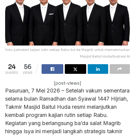
foto pemateri kajian rutin setiap Rabu ba'da Magrib untuk memakmurkan
Masjid Baitul Huda/Ilustrasi AI
24
56
SHARES
VIEWS
[post-views]
Pasuruan, 7 Mei 2026 – Setelah vakum sementara
selama bulan Ramadhan dan Syawal 1447 Hijriah,
Takmir Masjid Baitul Huda resmi melanjutkan
kembali program kajian rutin setiap Rabu.
Kegiatan yang berlangsung ba’da salat Magrib
hingga Isya ini menjadi langkah strategis takmir