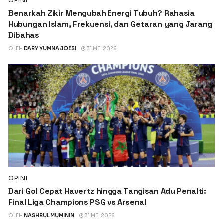
OPINI
Benarkah Zikir Mengubah Energi Tubuh? Rahasia
Hubungan Islam, Frekuensi, dan Getaran yang Jarang
Dibahas
OLEH
DARY YUMNA JOESI
31 MEI 2026
OPINI
Dari Gol Cepat Havertz hingga Tangisan Adu Penalti:
Final Liga Champions PSG vs Arsenal
OLEH
NASHRUL MUMININ
31 MEI 2026