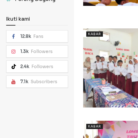
Ikuti kami
KABAR
12.8k
Fans
1.3k
Followers
2.4k
Followers
7.1k
Subscribers
KABAR