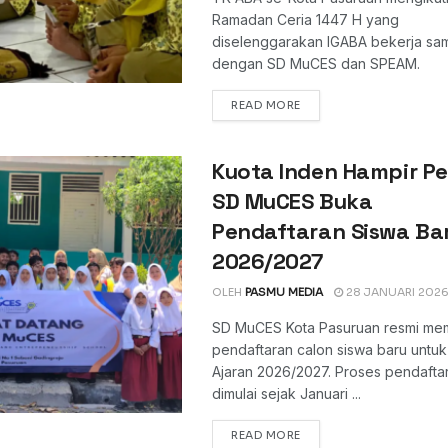
Ramadan Ceria 1447 H yang
diselenggarakan IGABA bekerja sa
dengan SD MuCES dan SPEAM.
DETAILS
READ MORE
Kuota Inden Hampir P
SD MuCES Buka
Pendaftaran Siswa Ba
2026/2027
OLEH
PASMU MEDIA
28 JANUARI 202
SD MuCES Kota Pasuruan resmi m
pendaftaran calon siswa baru untu
Ajaran 2026/2027. Proses pendaftar
dimulai sejak Januari ...
DETAILS
READ MORE