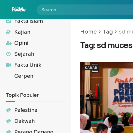
Kabar
Fakta Islam
Home
Tag
sd m
Kajian
Opini
Tag:
sd muces
Sejarah
Fakta Unik
KABAR
Cerpen
Topik Populer
Palestina
Dakwah
Perang Dagang