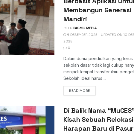
Berbasis Aplikasi untu
Membangun Generasi
Mandiri
OLEH
PASMU MEDIA
9 DESEMBER 2025 - UPDATED ON 10 DE
2025
0
Dalam dunia pendidikan yang terus
sekolah dasar tidak lagi cukup han
menjadi tempat transfer ilmu penge
Sekolah ideal harus ...
DETAILS
READ MORE
Di Balik Nama “MuCES”
Kisah Sebuah Relokasi
Harapan Baru di Pasu