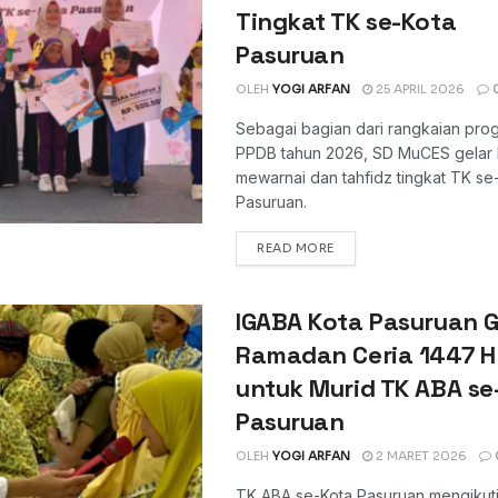
Tingkat TK se-Kota
Pasuruan
OLEH
YOGI ARFAN
25 APRIL 2026
Sebagai bagian dari rangkaian pro
PPDB tahun 2026, SD MuCES gelar
mewarnai dan tahfidz tingkat TK se
Pasuruan.
DETAILS
READ MORE
IGABA Kota Pasuruan G
Ramadan Ceria 1447 H
untuk Murid TK ABA se
Pasuruan
OLEH
YOGI ARFAN
2 MARET 2026
TK ABA se-Kota Pasuruan mengikut