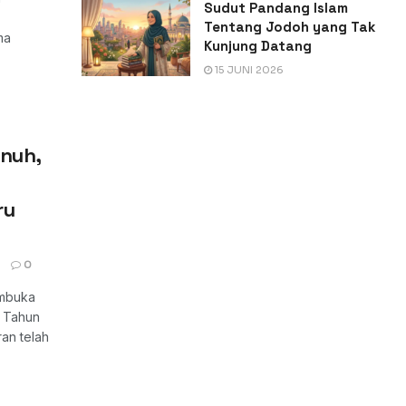
Sudut Pandang Islam
Tentang Jodoh yang Tak
ma
Kunjung Datang
15 JUNI 2026
enuh,
ru
6
0
embuka
k Tahun
an telah