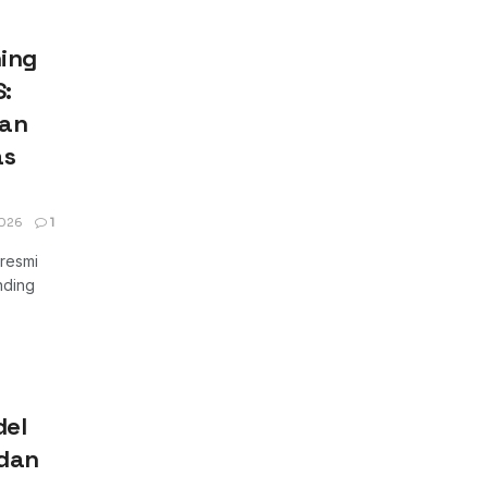
ing
:
kan
as
026
1
resmi
nding
del
 dan