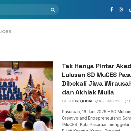
uces
Tak Hanya Pintar Aka
Lulusan SD MuCES Pas
Dibekali Jiwa Wirausa
dan Akhlak Mulia
OLEH
FITRI QODIRI
16 JUNI 2026
Pasuruan, 16 Juni 2026 – SD Muha
Creative and Entrepreneurship Sch
(MuCES) Kota Pasuruan menggelar 
Pisah Kenang, Kreasi, Prestasi, ...