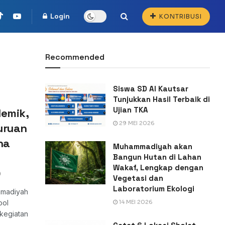
Login
KONTRIBUSI
Recommended
Siswa SD Al Kautsar
Tunjukkan Hasil Terbaik di
Ujian TKA
demik,
29 MEI 2026
uruan
ha
Muhammadiyah akan
Bangun Hutan di Lahan
Wakaf, Lengkap dengan
0
Vegetasi dan
Laboratorium Ekologi
mmadiyah
ool
14 MEI 2026
kegiatan