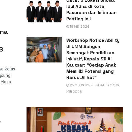
Catat 6 Lokasi Sholat
Idul Adha di Kota
Pasuruan dan Imbauan
Penting Ini!
18 MEI 2026
ana
Workshop Notice Ability
di UMM Bangun
S
Semangat Pendidikan
Inklusif, Kepala SD Al
Kautsar: “Setiap Anak
a kelas
Memiliki Potensi yang
gsung
Harus Dilihat”
elasa
25 MEI 2026 - UPDATED ON 26
MEI 2026
a