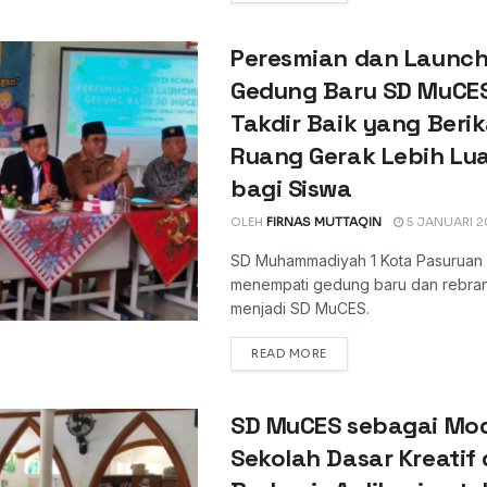
Peresmian dan Launch
Gedung Baru SD MuCES
Takdir Baik yang Beri
Ruang Gerak Lebih Lu
bagi Siswa
OLEH
FIRNAS MUTTAQIN
5 JANUARI 2
SD Muhammadiyah 1 Kota Pasuruan 
menempati gedung baru dan rebra
menjadi SD MuCES.
DETAILS
READ MORE
SD MuCES sebagai Mo
Sekolah Dasar Kreatif