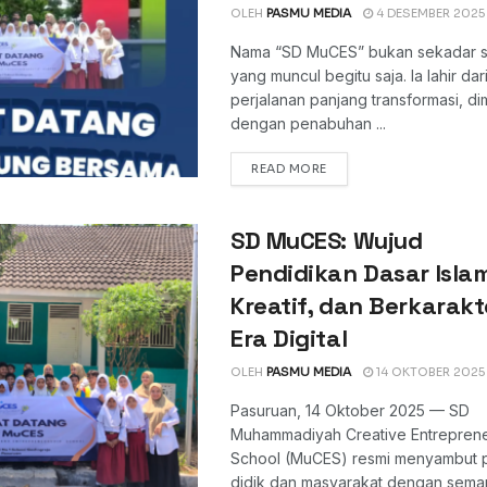
OLEH
PASMU MEDIA
4 DESEMBER 2025
Nama “SD MuCES” bukan sekadar s
yang muncul begitu saja. Ia lahir da
perjalanan panjang transformasi, di
dengan penabuhan ...
DETAILS
READ MORE
SD MuCES: Wujud
Pendidikan Dasar Islam
Kreatif, dan Berkarakt
Era Digital
OLEH
PASMU MEDIA
14 OKTOBER 2025
Pasuruan, 14 Oktober 2025 — SD
Muhammadiyah Creative Entreprene
School (MuCES) resmi menyambut 
didik dan masyarakat dengan sema