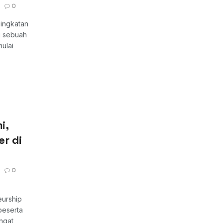
0
ingkatan
ri sebuah
mulai
i,
er di
0
urship
peserta
ngat