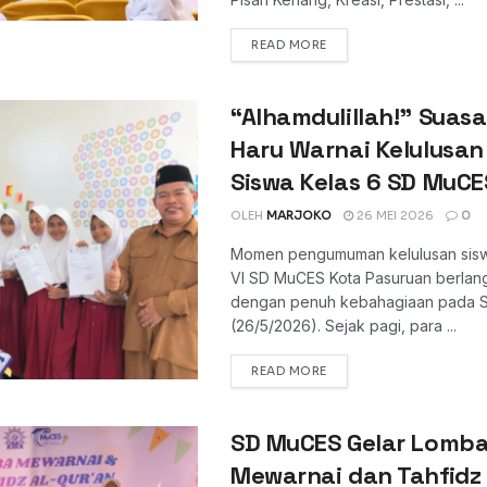
DETAILS
READ MORE
“Alhamdulillah!” Suas
Haru Warnai Kelulusan
Siswa Kelas 6 SD MuCE
OLEH
MARJOKO
26 MEI 2026
0
Momen pengumuman kelulusan sisw
VI SD MuCES Kota Pasuruan berlan
dengan penuh kebahagiaan pada S
(26/5/2026). Sejak pagi, para ...
DETAILS
READ MORE
SD MuCES Gelar Lomb
Mewarnai dan Tahfidz