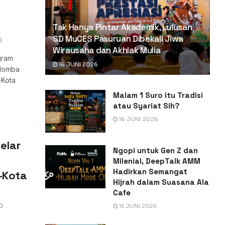
Tak Hanya Pintar Akademik, Lulusan
SD MuCES Pasuruan Dibekali Jiwa
0
Wirausaha dan Akhlak Mulia
gram
16 JUNI 2026
 lomba
-Kota
Malam 1 Suro itu Tradisi
atau Syariat Sih?
16 JUNI 2026
elar
Ngopi untuk Gen Z dan
Milenial, DeepTalk AMM
Hadirkan Semangat
-Kota
Hijrah dalam Suasana Ala
Cafe
0
15 JUNI 2026
i