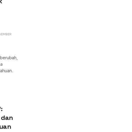
k
SEMBER
 berubah,
ya
tahuan.
:
 dan
ruan