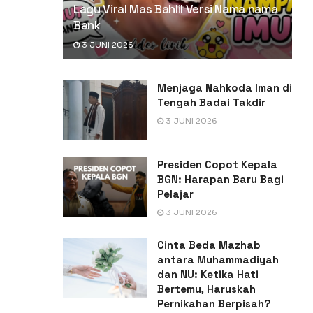
Lagu Viral Mas Bahlil Versi Nama nama
Bank
3 JUNI 2026
Menjaga Nahkoda Iman di
Tengah Badai Takdir
3 JUNI 2026
Presiden Copot Kepala
BGN: Harapan Baru Bagi
Pelajar
3 JUNI 2026
Cinta Beda Mazhab
antara Muhammadiyah
dan NU: Ketika Hati
Bertemu, Haruskah
Pernikahan Berpisah?