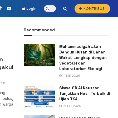
Login
KONTRIBUSI
Recommended
Muhammadiyah akan
Bangun Hutan di Lahan
Wakaf, Lengkap dengan
n
Vegetasi dan
gakui
Laboratorium Ekologi
a
14 MEI 2026
0
Siswa SD Al Kautsar
ang
Tunjukkan Hasil Terbaik di
n putus,
Ujian TKA
an warga
29 MEI 2026