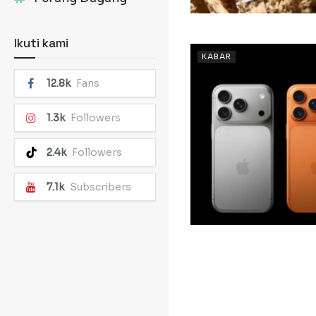
Ikuti kami
KABAR
12.8k
Fans
1.3k
Followers
2.4k
Followers
7.1k
Subscribers