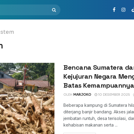
istem
m
Bencana Sumatera da
Kejujuran Negara Men
Batas Kemampuanny
OLEH
MARJOKO
10 DESEMBER 2025
Beberapa kampung di Sumatera hil
diterjang banjir bandang. Akses jala
jembatan runtuh, desa terisolasi, d
kehabisan makanan serta ...