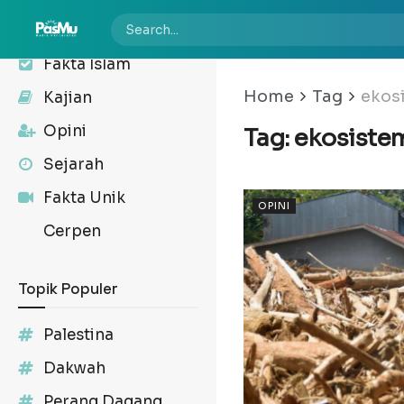
Kabar
Fakta Islam
Home
Tag
ekos
Kajian
Opini
Tag:
ekosiste
Sejarah
Fakta Unik
OPINI
Cerpen
Topik Populer
Palestina
Dakwah
Perang Dagang