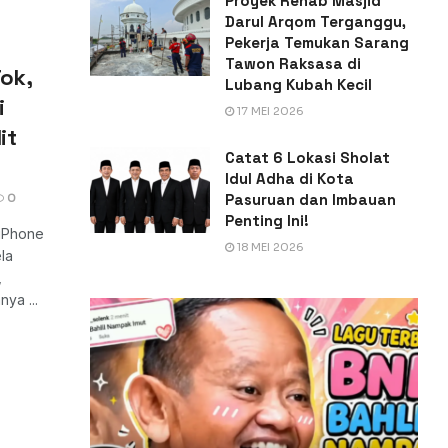
Proyek Rehab Masjid
Darul Arqom Terganggu,
Pekerja Temukan Sarang
Tawon Raksasa di
Tok,
Lubang Kubah Kecil
i
17 MEI 2026
it
Catat 6 Lokasi Sholat
Idul Adha di Kota
Pasuruan dan Imbauan
0
Penting Ini!
 iPhone
18 MEI 2026
la
,
ya ...