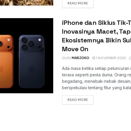
DETAILS
READ MORE
iPhone dan Siklus Tik-
Inovasinya Macet, Tap
Ekosistemnya Bikin Sul
Move On
OLEH
MARJOKO
1 NOVEMBER 2025
Ada masa ketika setiap peluncuran
terasa seperti pesta dunia. Orang re
begadang, menebak-nebak desain
berspekulasi tentang fitur yang katan
DETAILS
READ MORE