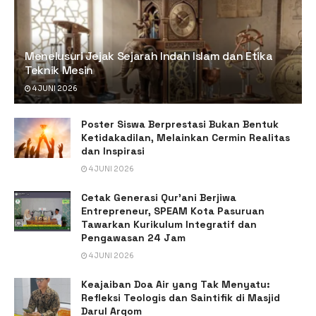
Menelusuri Jejak Sejarah Indah Islam dan Etika
Teknik Mesin
4 JUNI 2026
Poster Siswa Berprestasi Bukan Bentuk
Ketidakadilan, Melainkan Cermin Realitas
dan Inspirasi
4 JUNI 2026
Cetak Generasi Qur’ani Berjiwa
Entrepreneur, SPEAM Kota Pasuruan
Tawarkan Kurikulum Integratif dan
Pengawasan 24 Jam
4 JUNI 2026
Keajaiban Doa Air yang Tak Menyatu:
Refleksi Teologis dan Saintifik di Masjid
Darul Arqom