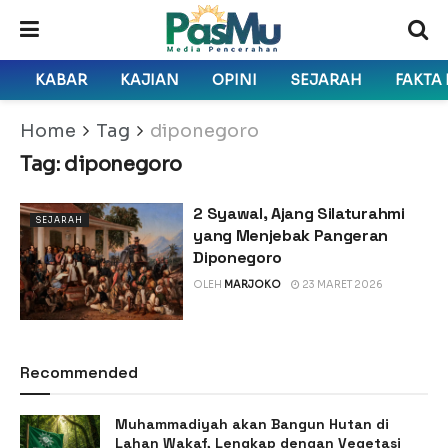
KABAR
KAJIAN
OPINI
SEJARAH
FAKTA
Home
Tag
diponegoro
Tag:
diponegoro
2 Syawal, Ajang Silaturahmi
SEJARAH
yang Menjebak Pangeran
Diponegoro
OLEH
MARJOKO
23 MARET 2026
Recommended
Muhammadiyah akan Bangun Hutan di
Lahan Wakaf, Lengkap dengan Vegetasi