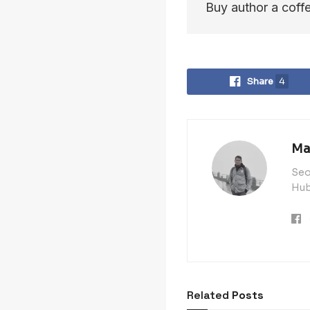
Buy author a coff
Share
4
Ma
Seo
Hub
Related
Posts