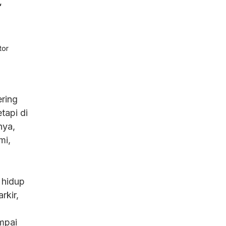
,
tor
ering
tapi di
nya,
mi,
 hidup
rkir,
mpai