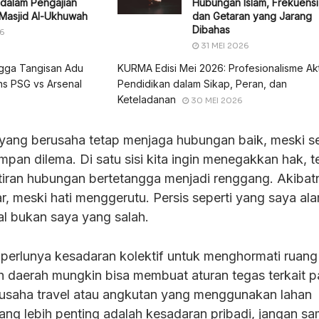
 dalam Pengajian
Hubungan Islam, Frekuensi
Masjid Al-Ukhuwah
dan Getaran yang Jarang
Dibahas
26
31 MEI 2026
ngga Tangisan Adu
KURMA Edisi Mei 2026: Profesionalisme Ak
ons PSG vs Arsenal
Pendidikan dalam Sikap, Peran, dan
Keteladanan
30 MEI 2026
ita yang berusaha tetap menjaga hubungan baik, meski s
mpan dilema. Di satu sisi kita ingin menegakkan hak, te
atiran hubungan bertetangga menjadi renggang. Akibat
ar, meski hati menggerutu. Persis seperti yang saya ala
l bukan saya yang salah.
t perlunya kesadaran kolektif untuk menghormati ruang
h daerah mungkin bisa membuat aturan tegas terkait pa
-usaha travel atau angkutan yang menggunakan lahan
g lebih penting adalah kesadaran pribadi, jangan sa