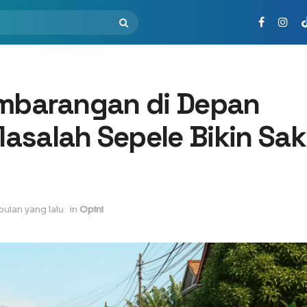
embarangan di Depan
salah Sepele Bikin Sak
bulan yang lalu
in
Opini