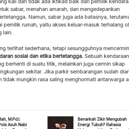
ng kali dan tidak ada iktikad baik dari pemilik kendara
 untuk sabar, menahan amarah, dan mengedepankan
rtetangga. Namun, sabar juga ada batasnya, terutama
i pemilik rumah, yaitu akses keluar-masuk terhalang o
 lain.
g terlihat sederhana, tetapi sesungguhnya mencermi
daran sosial dan etika bertetangga.
Sebuah kendaraan 
 berhenti di suatu titik, melainkan juga cermin sikap
lingkungan sekitar. Jika parkir sembarangan sudah di
n tidak mungkin rasa saling menghormati antarwarga 
lah, M.Pd.I.
Benarkah Zikir Mengubah
ola Asuh Nabi
Energi Tubuh? Rahasia