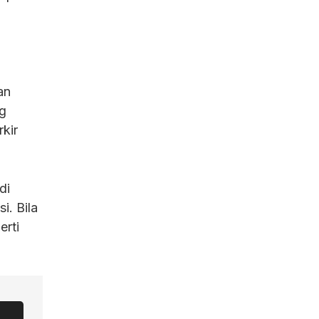
an
ng
rkir
di
i. Bila
rti