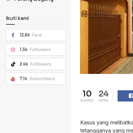
Ikuti kami
12.8k
Fans
1.3k
Followers
2.4k
Followers
7.1k
Subscribers
10
24
SHARES
VIEWS
Kasus yang melibatka
tetangganya yang mem