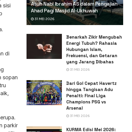
Asuh Nabi Ibrahim AS dalam Pengajian
 sisi
Ahad Pagi Masjid Al-Ukhuwah
p
31 MEI 2026
a.
Benarkah Zikir Mengubah
Energi Tubuh? Rahasia
Hubungan Islam,
n di
Frekuensi, dan Getaran
yang Jarang Dibahas
ng
31 MEI 2026
n sopan
Dari Gol Cepat Havertz
tru
hingga Tangisan Adu
aik,
Penalti: Final Liga
Champions PSG vs
Arsenal
31 MEI 2026
serupa.
n parkir
KURMA Edisi Mei 2026: