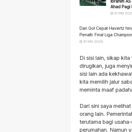
Ibrahim AS
Ahad Pagi 
31 MEI 20
Dari Gol Cepat Havertz hi
Penalti: Final Liga Champi
31 MEI 2026
Di sisi lain, sikap k
dirugikan, juga menyi
sisi lain ada kekhaw
kita memilih jalur sab
meminta maaf padaha
Dari sini saya meliha
orang lain. Pemerinta
terutama bagi usaha
perumahan. Namun yan