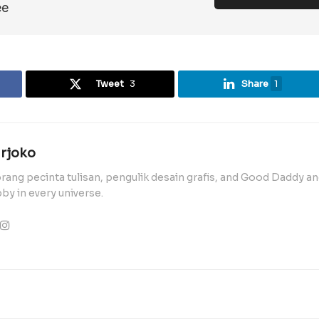
ee
Tweet
3
Share
1
rjoko
rang pecinta tulisan, pengulik desain grafis, and Good Daddy a
by in every universe.