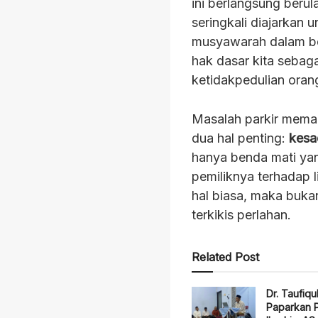
ini berlangsung berula
seringkali diajarkan
musyawarah dalam be
hak dasar kita sebaga
ketidakpedulian orang
Masalah parkir meman
dua hal penting:
kesa
hanya benda mati yang
pemiliknya terhadap 
hal biasa, maka buka
terkikis perlahan.
Related Post
Dr. Taufiqul
Paparkan P