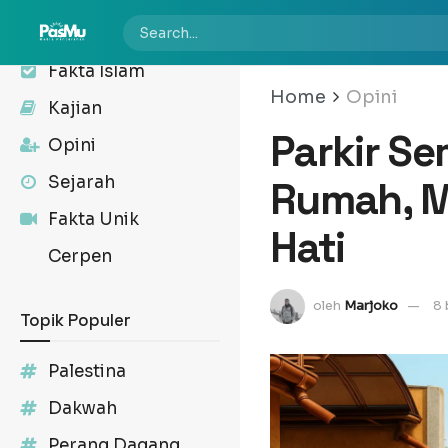
Kabar
Fakta Islam
Home
Opini
Kajian
Parkir S
Opini
Sejarah
Rumah, Ma
Fakta Unik
Hati
Cerpen
oleh
Marjoko
8 
Topik Populer
Palestina
Dakwah
Perang Dagang