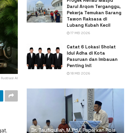
Proyek Rehab Masjid
Darul Arqom Terganggu,
Pekerja Temukan Sarang
Tawon Raksasa di
Lubang Kubah Kecil
17 MEI 2026
Catat 6 Lokasi Sholat
Idul Adha di Kota
Pasuruan dan Imbauan
Penting Ini!
18 MEI 2026
lustrasi AI
Dr. Taufiqullah, M.Pd.I. Paparkan Pola
at.