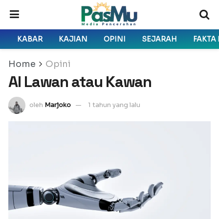
KABAR
KAJIAN
OPINI
SEJARAH
FAKTA
Home
Opini
AI Lawan atau Kawan
oleh
Marjoko
1 tahun yang lalu