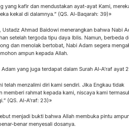
 yang kafir dan mendustakan ayat-ayat Kami, mereka
eka kekal di dalamnya.” (QS. Al-Baqarah: 39)»
a, Ustadz Ahmad Baidowi menerangkan bahwa Nabi 
an setelah tergoda tipu daya Iblis. Namun, berbeda 
mbong dan menolak bertobat, Nabi Adam segera menga
emohon ampun kepada Allah.
 Adam yang juga terdapat dalam Surah Al-A’raf ayat 2
 telah menzalimi diri kami sendiri. Jika Engkau tidak
 memberi rahmat kepada kami, niscaya kami termasu
.” (QS. Al-A’raf: 23)»
sebut menjadi bukti bahwa Allah membuka pintu ampu
benar-benar menyesali dosanya.