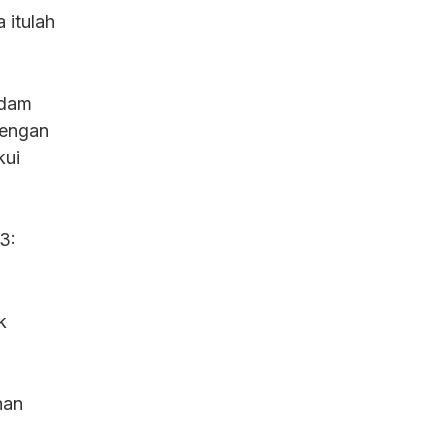
 itulah
Adam
dengan
kui
3:
k
nan