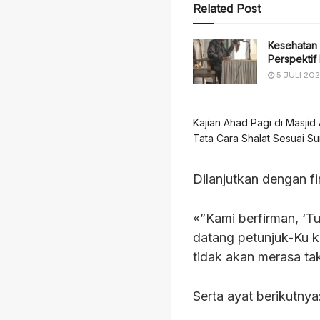
Related Post
Kesehatan 
Perspektif 
5 JULI 20
Kajian Ahad Pagi di Masji
Tata Cara Shalat Sesuai S
Dilanjutkan dengan fi
«”Kami berfirman, ‘T
datang petunjuk-Ku 
tidak akan merasa tak
Serta ayat berikutnya