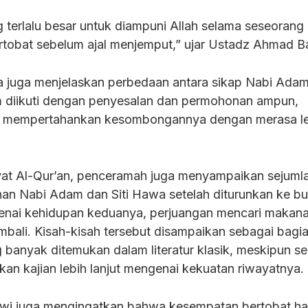
 terlalu besar untuk diampuni Allah selama seseorang
tobat sebelum ajal menjemput,” ujar Ustadz Ahmad B
a juga menjelaskan perbedaan antara sikap Nabi Ada
m diikuti dengan penyesalan dan permohonan ampun,
ap mempertahankan kesombongannya dengan merasa l
.
yat Al-Qur’an, penceramah juga menyampaikan sejuml
anan Nabi Adam dan Siti Hawa setelah diturunkan ke bu
enai kehidupan keduanya, perjuangan mencari makana
bali. Kisah-kisah tersebut disampaikan sebagai bagia
g banyak ditemukan dalam literatur klasik, meskipun s
kan kajian lebih lanjut mengenai kekuatan riwayatnya.
wi juga mengingatkan bahwa kesempatan bertobat h