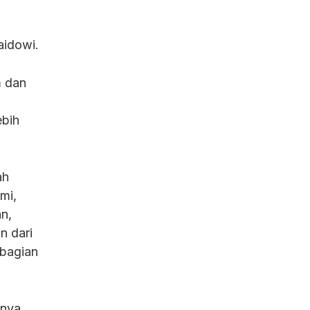
aidowi.
m dan
ebih
ah
mi,
n,
n dari
ebagian
anya