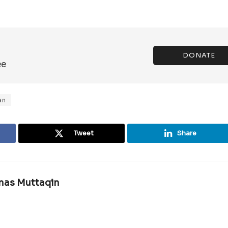
DONATE
ee
an
Tweet
Share
rnas Muttaqin