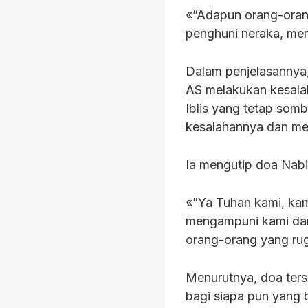
«”Adapun orang-orang
penghuni neraka, mer
Dalam penjelasanny
AS melakukan kesalah
Iblis yang tetap so
kesalahannya dan m
Ia mengutip doa Nabi
«”Ya Tuhan kami, kami
mengampuni kami dan
orang-orang yang rugi
Menurutnya, doa ter
bagi siapa pun yang 