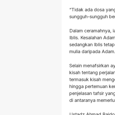
“Tidak ada dosa yang
sungguh-sungguh ber
Dalam ceramahnya, i
Iblis. Kesalahan Ada
sedangkan Iblis tet
mulia daripada Adam
Selain menafsirkan a
kisah tentang perjal
termasuk kisah meng
hingga pertemuan kem
penjelasan tafsir yan
di antaranya memerlu
Ustadz Ahmad Baido