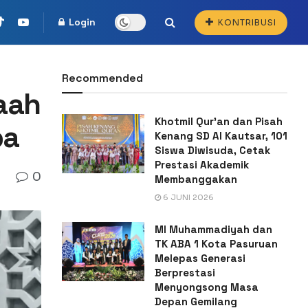
Login
KONTRIBUSI
Recommended
aah
Khotmil Qur’an dan Pisah
ba
Kenang SD Al Kautsar, 101
Siswa Diwisuda, Cetak
Prestasi Akademik
0
Membanggakan
6 JUNI 2026
MI Muhammadiyah dan
TK ABA 1 Kota Pasuruan
Melepas Generasi
Berprestasi
Menyongsong Masa
Depan Gemilang