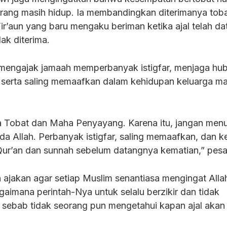
rang masih hidup. Ia membandingkan diterimanya tob
r’aun yang baru mengaku beriman ketika ajal telah da
ak diterima.
a mengajak jamaah memperbanyak istigfar, menjaga h
 serta saling memaafkan dalam kehidupan keluarga m
a Tobat dan Maha Penyayang. Karena itu, jangan men
 Allah. Perbanyak istigfar, saling memaafkan, dan k
Qur’an dan sunnah sebelum datangnya kematian,” pes
n ajakan agar setiap Muslim senantiasa mengingat Alla
gaimana perintah-Nya untuk selalu berzikir dan tidak
sebab tidak seorang pun mengetahui kapan ajal akan 