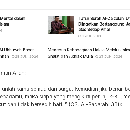
Mental dalam
Tafsir Surah Al-Zalzalah: U
Islam
Diingatkan Bertanggung J
atas Setiap Amal
26
3 JULI 2026
d Al Ukhuwah Bahas
Menenun Kebahagiaan Hakiki Melalui Jalin
unnah
Shalat dan Akhlak Mulia
28 JUNI 2026
23 JUNI 2026
rman Allah:
urunlah kamu semua dari surga. Kemudian jika benar-b
kepadamu, maka siapa yang mengikuti petunjuk-Ku, m
ut dan tidak bersedih hati.'” (QS. Al-Baqarah: 38)»
: