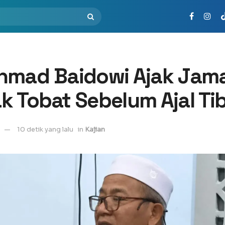
hmad Baidowi Ajak Jam
k Tobat Sebelum Ajal Ti
10 detik yang lalu
in
Kajian