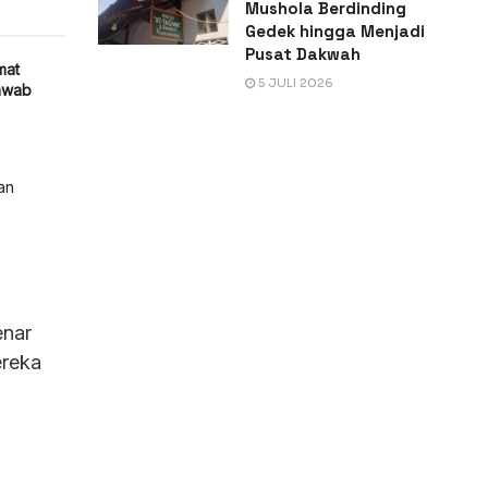
Mushola Berdinding
Gedek hingga Menjadi
Pusat Dakwah
mat
5 JULI 2026
awab
an
enar
ereka