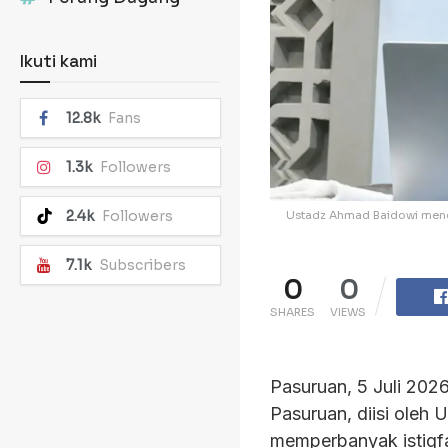
Ikuti kami
12.8k
Fans
1.3k
Followers
2.4k
Followers
Ustadz Ahmad Baidowi menga
7.1k
Subscribers
0
0
SHARES
VIEWS
Pasuruan, 5 Juli 202
Pasuruan, diisi ole
memperbanyak istigf