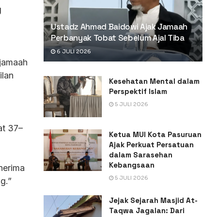
g
Ustadz Ahmad Baidowi Ajak Jamaah
Perbanyak Tobat Sebelum Ajal Tiba
6 JULI 2026
 jamaah
ilan
Kesehatan Mental dalam
Perspektif Islam
5 JULI 2026
at 37–
Ketua MUI Kota Pasuruan
Ajak Perkuat Persatuan
dalam Sarasehan
Kebangsaan
nerima
5 JULI 2026
g.”
Jejak Sejarah Masjid At-
Taqwa Jagalan: Dari