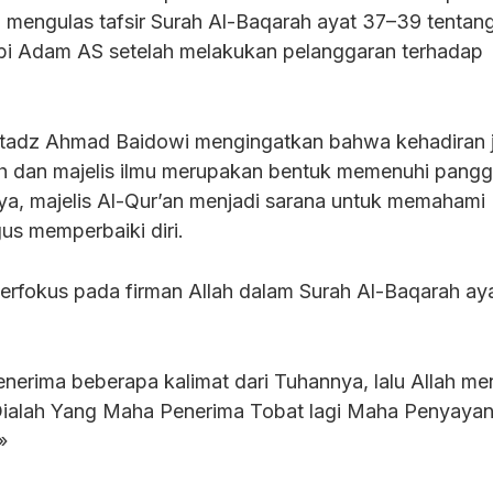
ini mengulas tafsir Surah Al-Baqarah ayat 37–39 tentan
abi Adam AS setelah melakukan pelanggaran terhadap
stadz Ahmad Baidowi mengingatkan bahwa kehadiran
h dan majelis ilmu merupakan bentuk memenuhi pangg
a, majelis Al-Qur’an menjadi sarana untuk memahami
gus memperbaiki diri.
berfokus pada firman Allah dalam Surah Al-Baqarah ay
erima beberapa kalimat dari Tuhannya, lalu Allah me
Dialah Yang Maha Penerima Tobat lagi Maha Penyayan
»