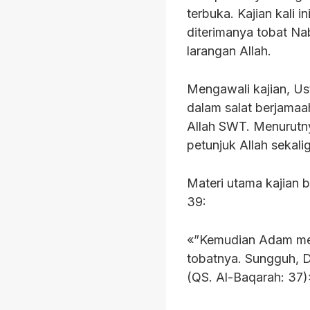
terbuka. Kajian kali 
diterimanya tobat N
larangan Allah.
Mengawali kajian, U
dalam salat berjamaa
Allah SWT. Menurutny
petunjuk Allah sekali
Materi utama kajian 
39:
«”Kemudian Adam men
tobatnya. Sungguh, 
(QS. Al-Baqarah: 37)