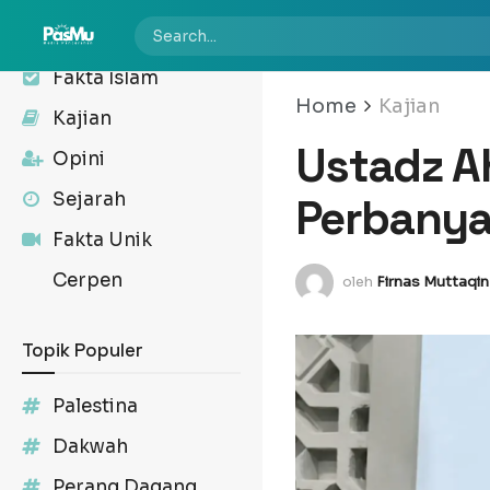
Kabar
Fakta Islam
Home
Kajian
Kajian
Ustadz A
Opini
Sejarah
Perbanya
Fakta Unik
Cerpen
oleh
Firnas Muttaqin
Topik Populer
Palestina
Dakwah
Perang Dagang