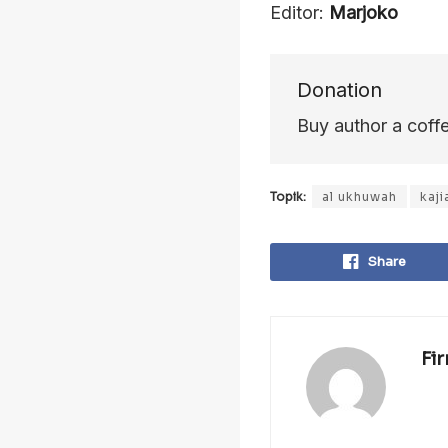
Editor:
Marjoko
Donation
Buy author a coff
Topik:
al ukhuwah
kaji
Share
Fi