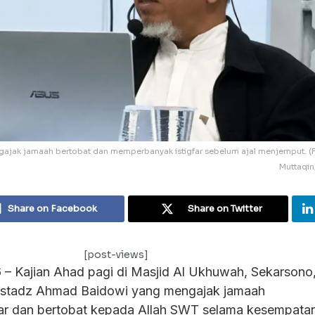
jak jamaah bertobat dan memperbanyak istigfar sebelum ajal menjemput. (Fo
Muttaqin
Share on Facebook
Share on Twitter
[post-views]
6 – Kajian Ahad pagi di Masjid Al Ukhuwah, Sekarsono
h Ustadz Ahmad Baidowi yang mengajak jamaah
ar dan bertobat kepada Allah SWT selama kesempata