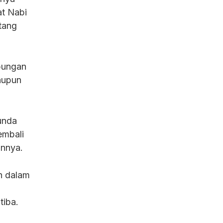
at Nabi
tang
ubungan
aupun
unda
embali
annya.
h dalam
tiba.