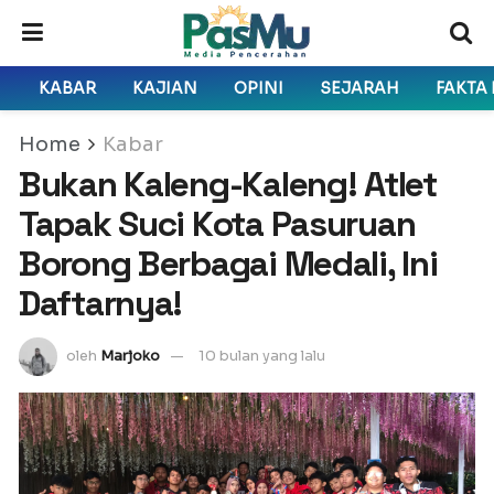
KABAR
KAJIAN
OPINI
SEJARAH
FAKTA
Home
Kabar
Bukan Kaleng-Kaleng! Atlet
Tapak Suci Kota Pasuruan
Borong Berbagai Medali, Ini
Daftarnya!
oleh
Marjoko
10 bulan yang lalu