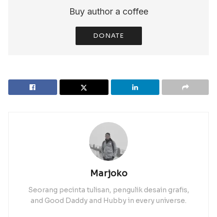
Buy author a coffee
DONATE
Marjoko
Seorang pecinta tulisan, pengulik desain grafis,
and Good Daddy and Hubby in every universe.