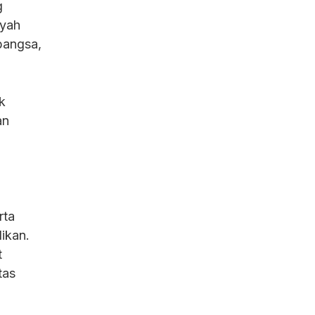
g
iyah
bangsa,
k
an
rta
ikan.
t
tas