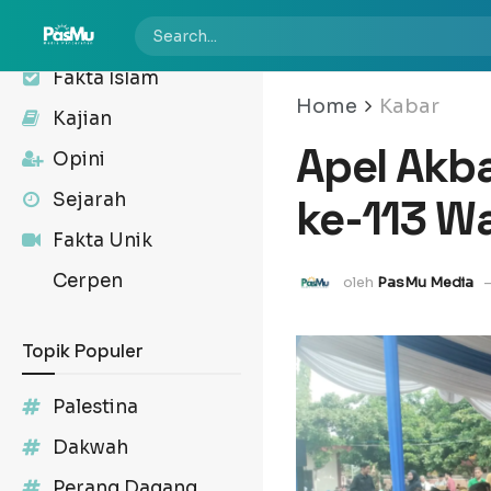
Kabar
Fakta Islam
Home
Kabar
Kajian
Apel Akb
Opini
Sejarah
ke-113 W
Fakta Unik
Cerpen
oleh
PasMu Media
Topik Populer
Palestina
Dakwah
Perang Dagang