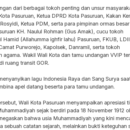
ngan dari berbagai tokoh penting dan unsur masyarak
li Kota Pasuruan, Ketua DPRD Kota Pasuruan, Kakan K
 Rosyidi, Ketua PDM, serta para pimpinan ormas besar 
uruan KH. Naulul Rohman (Gus Amak), cucu tokoh
l Hamid (Allahumma ighfir lahu) Pasuruan, FKUB, LDII
 Camat Purworejo, Kapolsek, Danramil, serta tokoh
h agama. Wakil Wali Kota dan tamu undangan VVIP te
 di ruang transit GOR.
menyanyikan lagu Indonesia Raya dan Sang Surya saa
mbina apel datang beserta para tamu undangan.
sebut, Wali Kota Pasuruan menyampaikan apresiasi ti
Muhammadiyah sejak berdiri pada 18 November 1912 o
enegaskan bahwa usia Muhammadiyah yang kini menc
a sebuah catatan sejarah, melainkan bukti keteguhan