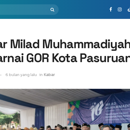
ar Milad Muhammadiya
arnai GOR Kota Pasurua
6 bulan yang lalu
in
Kabar