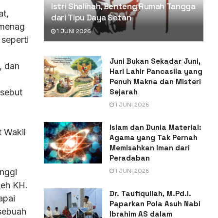
Istri Shalihah, Benteng Rumah Tangga
at,
dari Tipu Daya Setan
emenag
1 JUNI 2026
seperti
Juni Bukan Sekadar Juni,
, dan
Hari Lahir Pancasila yang
Penuh Makna dan Misteri
Sejarah
rsebut
1 JUNI 2026
Islam dan Dunia Material:
t Wakil
Agama yang Tak Pernah
Memisahkan Iman dari
Peradaban
nggi
1 JUNI 2026
leh KH.
Dr. Taufiqullah, M.Pd.I.
apai
Paparkan Pola Asuh Nabi
 sebuah
Ibrahim AS dalam