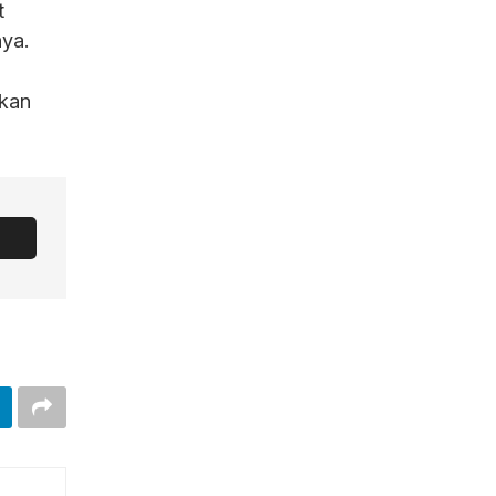
t
ya.
hkan