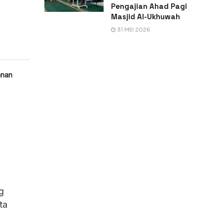
Pengajian Ahad Pagi
Masjid Al-Ukhuwah
31 MEI 2026
anan
g
ta