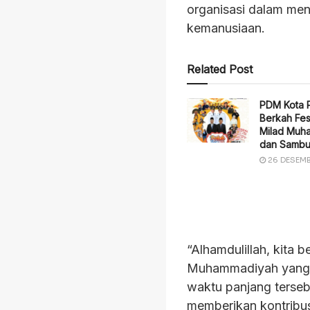
organisasi dalam men
kemanusiaan.
Related Post
PDM Kota 
Berkah Fes
Milad Muh
dan Sambu
26 DESEMB
“Alhamdulillah, kita 
Muhammadiyah yang ke-
waktu panjang terse
memberikan kontribus