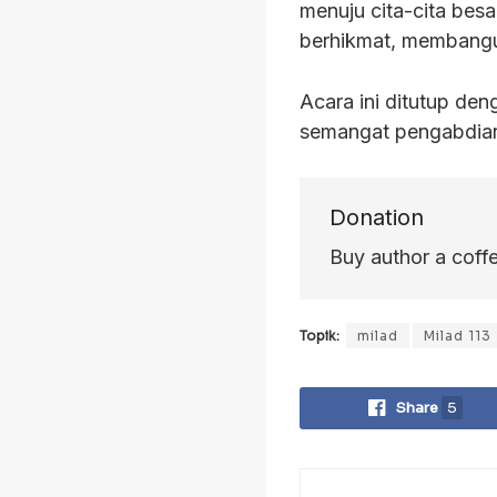
menuju cita-cita bes
berhikmat, membangu
Acara ini ditutup d
semangat pengabdian
Donation
Buy author a coff
Topik:
milad
Milad 113
Share
5