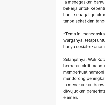
Ia menegaskan bahwa
bekerja untuk kepent
hadir sebagai geraka
tanpa sekat dan tanp
“Tema ini menegask
warganya, tetapi unt
hanya sosial-ekonomi, 
Selanjutnya, Wali K
berperan aktif mendu
memperkuat harmoni 
mendorong peningkata
Ia menekankan bahwa
diwujudkan pemerinta
elemen.