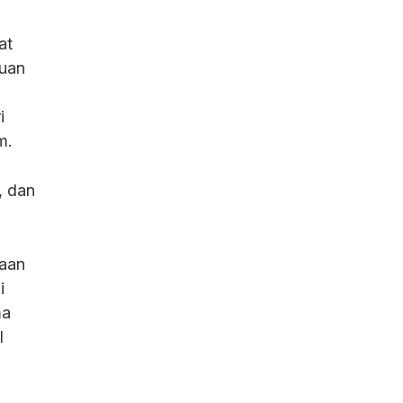
at
ruan
i
m.
, dan
raan
i
ma
l