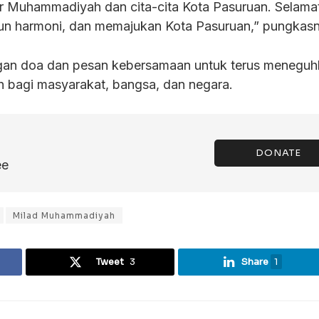
ar Muhammadiyah dan cita-cita Kota Pasuruan. Selama
n harmoni, dan memajukan Kota Pasuruan,” pungkasn
engan doa dan pesan kebersamaan untuk terus menegu
 bagi masyarakat, bangsa, dan negara.
DONATE
ee
Milad Muhammadiyah
Tweet
3
Share
1