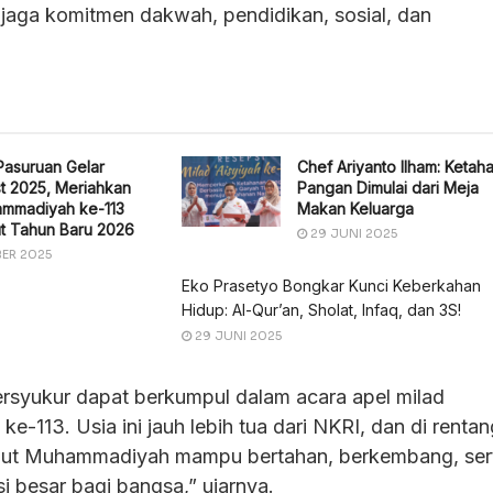
jaga komitmen dakwah, pendidikan, sosial, dan
Pasuruan Gelar
Chef Ariyanto Ilham: Ketah
t 2025, Meriahkan
Pangan Dimulai dari Meja
ammadiyah ke-113
Makan Keluarga
t Tahun Baru 2026
29 JUNI 2025
ER 2025
Eko Prasetyo Bongkar Kunci Keberkahan
Hidup: Al-Qur’an, Sholat, Infaq, dan 3S!
29 JUNI 2025
bersyukur dapat berkumpul dalam acara apel milad
113. Usia ini jauh lebih tua dari NKRI, dan di rentan
but Muhammadiyah mampu bertahan, berkembang, ser
i besar bagi bangsa,” ujarnya.