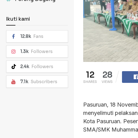
Ikuti kami
12.8k
Fans
1.3k
Followers
2.4k
Followers
12
28
7.1k
Subscribers
SHARES
VIEWS
Pasuruan, 18 Novemb
menyelimuti pelaksa
Kota Pasuruan. Pesert
SMA/SMK Muhammadiy