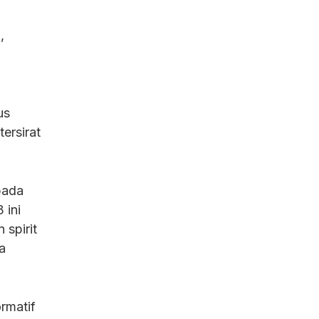
,
us
ersirat
pada
 ini
spirit
a
rmatif