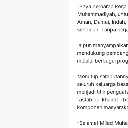
“Saya berharap kerja
Muhammadiyah, untu
Aman, Damai, Indah, 
sendirian. Tanpa kerja
Ia pun menyampaikan
mendukung pembangun
melalui berbagai pro
Menutup sambutannya
seluruh keluarga bes
menjadi titik pengua
fastabiqul khairat—
komponen masyarakat
“Selamat Milad Muha