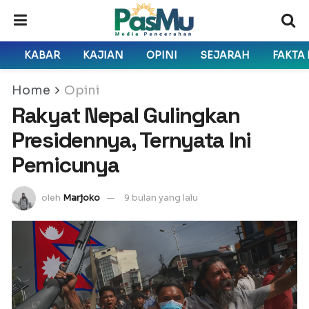
KABAR
KAJIAN
OPINI
SEJARAH
FAKTA
Home
Opini
Rakyat Nepal Gulingkan
Presidennya, Ternyata Ini
Pemicunya
oleh
Marjoko
9 bulan yang lalu