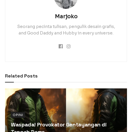
Marjoko
Seorang pecinta tulisan, pengulik desain grafis,
and Good Daddy and Hubby in every universe.
Related
Posts
OPINI
Waspada! Provokator Gentayangan di
Tengah Demo