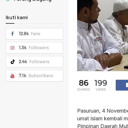
Ikuti kami
12.8k
Fans
1.3k
Followers
2.4k
Followers
7.1k
Subscribers
86
199
SHARES
VIEWS
Pasuruan, 4 Novembe
umat Islam kembali 
Pimpinan Daerah Mu