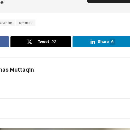
ee
turahim
ummat
Tweet
22
Share
6
rnas Muttaqin