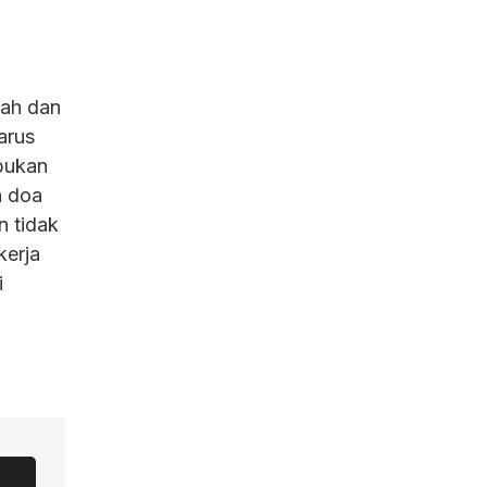
dah dan
arus
bukan
n doa
n tidak
kerja
i