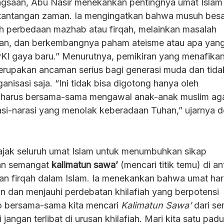
gsaan, Abu Nasir menekankan pentingnya umat Islam
tantangan zaman. Ia mengingatkan bahwa musuh besa
lah perbedaan mazhab atau firqah, melainkan masalah
an, dan berkembangnya paham ateisme atau apa yang
KI gaya baru.” Menurutnya, pemikiran yang menafika
rupakan ancaman serius bagi generasi muda dan tida
ganisasi saja. “Ini tidak bisa digotong hanya oleh
harus bersama-sama mengawal anak-anak muslim aga
asi-narasi yang menolak keberadaan Tuhan,” ujarnya 
ajak seluruh umat Islam untuk menumbuhkan sikap
dan semangat
kalimatun sawa’
(mencari titik temu) di an
an firqah dalam Islam. Ia menekankan bahwa umat ha
 dan menjauhi perdebatan khilafiah yang berpotensi
 bersama-sama kita mencari
Kalimatun Sawa’
dari s
ni jangan terlibat di urusan khilafiah. Mari kita satu pa