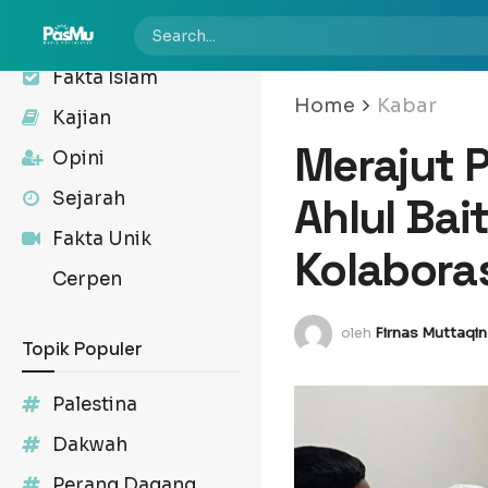
Kabar
Fakta Islam
Home
Kabar
Kajian
Merajut 
Opini
Sejarah
Ahlul Bai
Fakta Unik
Kolabora
Cerpen
oleh
Firnas Muttaqin
Topik Populer
Palestina
Dakwah
Perang Dagang