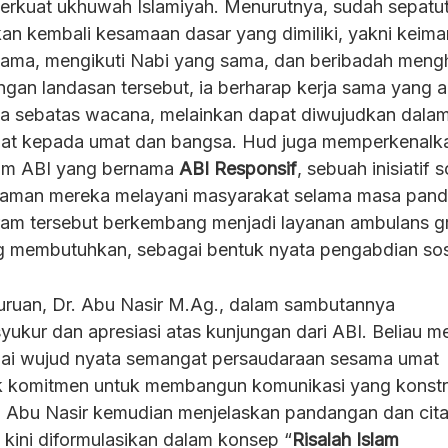
rkuat ukhuwah Islamiyah. Menurutnya, sudah sepatu
n kembali kesamaan dasar yang dimiliki, yakni keim
ama, mengikuti Nabi yang sama, dan beribadah men
ngan landasan tersebut, ia berharap kerja sama yang 
a sebatas wacana, melainkan dapat diwujudkan dalam
mat kepada umat dan bangsa. Hud juga memperkenalk
om ABI yang bernama
ABI Responsif
, sebuah inisiatif s
galaman mereka melayani masyarakat selama masa pan
ram tersebut berkembang menjadi layanan ambulans gr
g membutuhkan, sebagai bentuk nyata pengabdian sos
ruan, Dr. Abu Nasir M.Ag., dalam sambutannya
ukur dan apresiasi atas kunjungan dari ABI. Beliau me
agai wujud nyata semangat persaudaraan sesama umat
uk komitmen untuk membangun komunikasi yang konstr
m. Abu Nasir kemudian menjelaskan pandangan dan cita
ini diformulasikan dalam konsep “
Risalah Islam