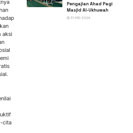
tnya
Pengajian Ahad Pagi
anan
Masjid Al-Ukhuwah
ghadap
31 MEI 2026
akan
 aksi
an
osial
demi
atis
ial.
nilai
uktif
-cita