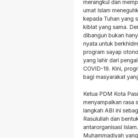
merangkul dan mempe
umat Islam meneguhka
kepada Tuhan yang s
kiblat yang sama. De
dibangun bukan hany
nyata untuk berkhid
program sayap oton
yang lahir dari pen
COVID-19. Kini, prog
bagi masyarakat yan
Ketua PDM Kota Pasu
menyampaikan rasa sy
langkah ABI ini seb
Rasulullah dan bent
antarorganisasi Isla
Muhammadiyah yang k