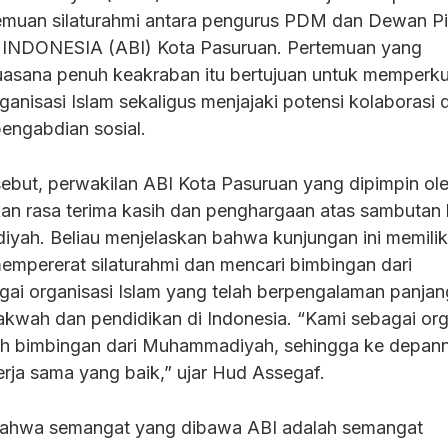
emuan silaturahmi antara pengurus PDM dan Dewan P
INDONESIA (ABI) Kota Pasuruan. Pertemuan yang
asana penuh keakraban itu bertujuan untuk memperkua
anisasi Islam sekaligus menjajaki potensi kolaborasi 
engabdian sosial.
ebut, perwakilan ABI Kota Pasuruan yang dipimpin ol
n rasa terima kasih dan penghargaan atas sambutan
yah. Beliau menjelaskan bahwa kunjungan ini memilik
mempererat silaturahmi dan mencari bimbingan dari
i organisasi Islam yang telah berpengalaman panjan
wah dan pendidikan di Indonesia. “Kami sebagai org
uh bimbingan dari Muhammadiyah, sehingga ke depan
kerja sama yang baik,” ujar Hud Assegaf.
hwa semangat yang dibawa ABI adalah semangat