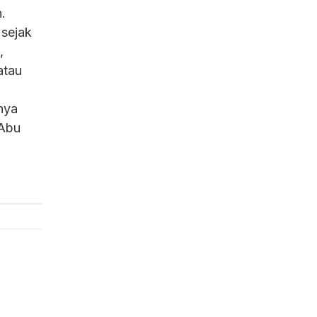
.
 sejak
,
atau
nya
 Abu