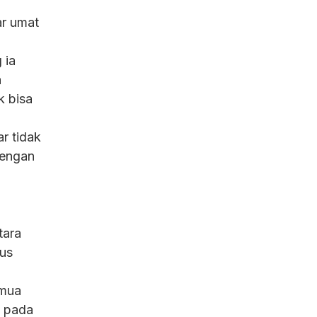
r umat
 ia
n
k bisa
r tidak
dengan
tara
rus
emua
du pada