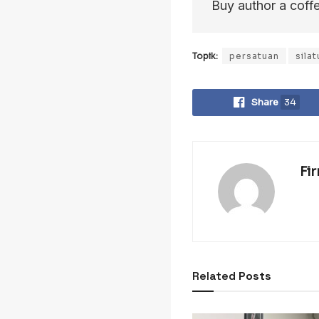
Buy author a coff
Topik:
persatuan
sila
Share
34
Fi
Related
Posts