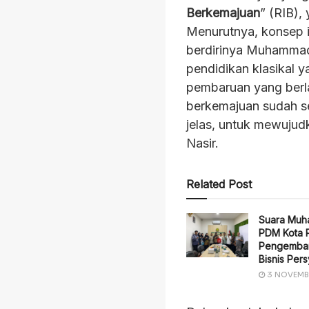
Berkemajuan
” (RIB)
Menurutnya, konsep i
berdirinya Muhammad
pendidikan klasikal y
pembaruan yang berla
berkemajuan sudah s
jelas, untuk mewujud
Nasir.
Related Post
Suara Muh
PDM Kota 
Pengemban
Bisnis Pers
3 NOVEMB