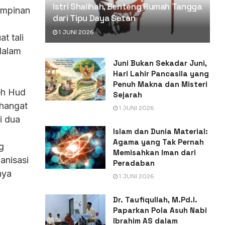
Istri Shalihah, Benteng Rumah Tangga
impinan
dari Tipu Daya Setan
1 JUNI 2026
t tali
dalam
Juni Bukan Sekadar Juni,
Hari Lahir Pancasila yang
Penuh Makna dan Misteri
eh Hud
Sejarah
 hangat
1 JUNI 2026
i dua
Islam dan Dunia Material:
Agama yang Tak Pernah
g
Memisahkan Iman dari
anisasi
Peradaban
nya
1 JUNI 2026
Dr. Taufiqullah, M.Pd.I.
Paparkan Pola Asuh Nabi
Ibrahim AS dalam