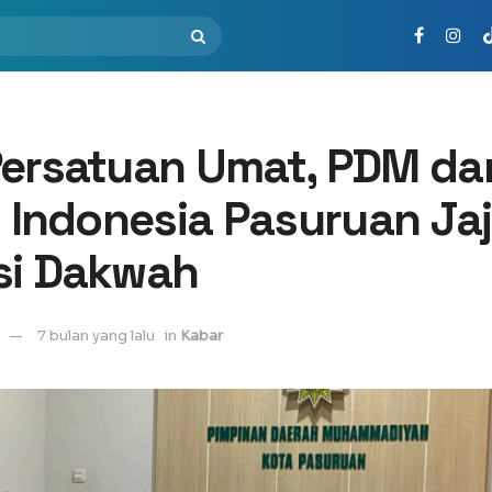
Persatuan Umat, PDM da
t Indonesia Pasuruan Jaj
si Dakwah
7 bulan yang lalu
in
Kabar