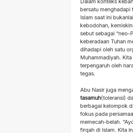
Dalam konteks keban
bersatu menghadapi 
Islam saat ini bukan
kebodohan, kemiskin
sebut sebagai “neo-P
keberadaan Tuhan me
dihadapi oleh satu or
Muhammadiyah. Kita 
terpengaruh oleh nar
tegas.
Abu Nasir juga meng
tasamuh
(toleransi) 
berbagai kelompok d
fokus pada persamaan
memecah-belah. “Ayo
firqah di Islam. Kita i